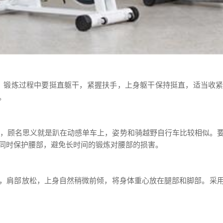
运动，锻炼过程中要挺直躯干，紧握扶手，上身躯干保持挺直，适当收
。
锻炼，顾名思义就是趴在动感单车上，姿势和骑越野自行车比较相似。
同时保护腰部，避免长时间的锻炼对腰部的损害。
，肩部放松，上身自然稍微前倾，将身体重心放在腿部和脚部。采