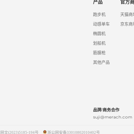
产品
官方
跑步机
天猫商
动感单车
京东商
椭圆机
划船机
筋膜枪
其他产品
品牌/商务合作
suji@merach.com
网文(2023)5185-194号
浙公网安备33010802010402号