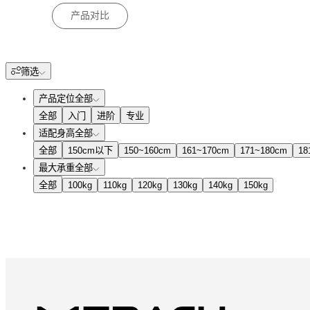
产品对比
筛选
产品定位
全部
全部
入门
进阶
专业
适配身高
全部
全部
150cm以下
150~160cm
161~170cm
171~180cm
18
最大承重
全部
全部
100kg
110kg
120kg
130kg
140kg
150kg