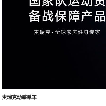
麦瑞克
动感单车