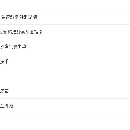
 竞速趴骑 冲刺站骑
系统 精准身高刻度指引
沙发气囊坐垫
扶手
皮带
金脚踏