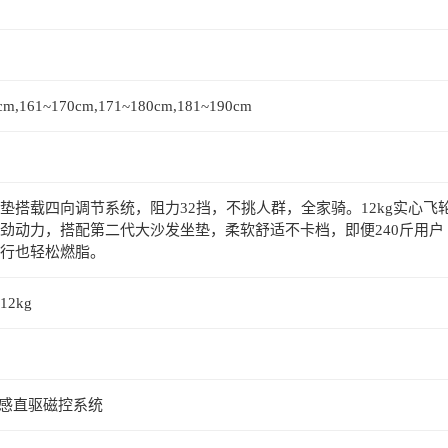
cm,161~170cm,171~180cm,181~190cm
垫搭载四向调节系统，阻力32挡，不挑人群，全家骑。12kg实心飞
劲动力，搭配第二代大沙发坐垫，柔软舒适不卡档，即便240斤用户
行也轻松燃脂。
2kg
超感直驱磁控系统