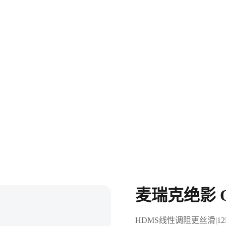
麦瑞克绝影 O
HDMS线性调阻更丝滑|1