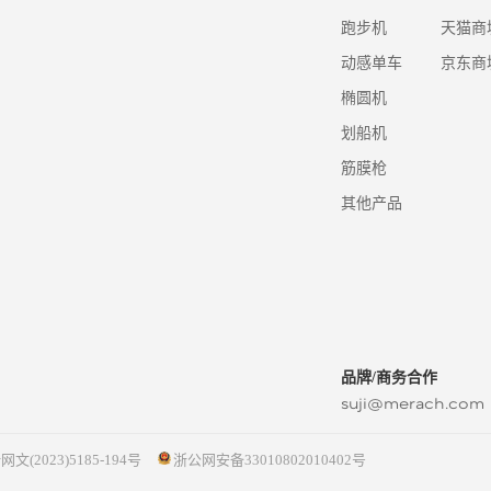
跑步机
天猫商
动感单车
京东商
椭圆机
划船机
筋膜枪
其他产品
品牌/商务合作
suji@merach.com
网文(2023)5185-194号
浙公网安备33010802010402号