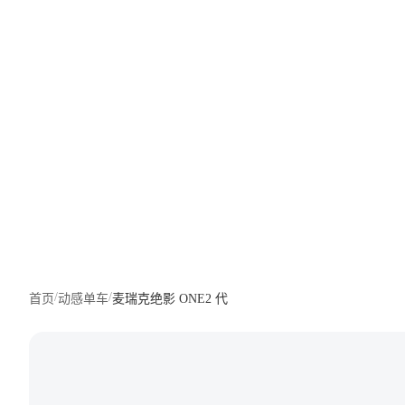
关于我们
服务与支持
/
/
首页
动感单车
麦瑞克绝影 ONE2 代