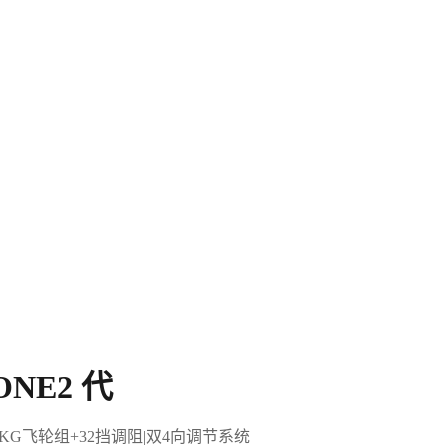
NE2 代
2KG飞轮组+32挡调阻|双4向调节系统