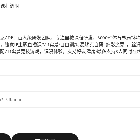
、课程调阻
克APP：百人级研发团队，专注器械课程研发，3000+“体育总局”科
，独家IP主题直播课/VR实景/自由训练 麦瑞克自研“绝影之竞”，丝
配AR实景竞技游戏，沉浸体验，支持好友建房/最多支持8人同时在
6*1085mm