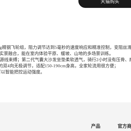
天猫购买
2kg精钢飞轮组，阻力调节达到5毫秒的速度响应和精准控制，变阻
R实景融合，能在室内体验平原、缓坡、山地的多场景训练。
源线束缚；第二代气囊大沙发坐垫柔软透气，骑行2小时没有压骨、
4向无极调节，适配150-190cm身高，全家轮流用很方便；
a可以智能把控运动强度。
产品
官方