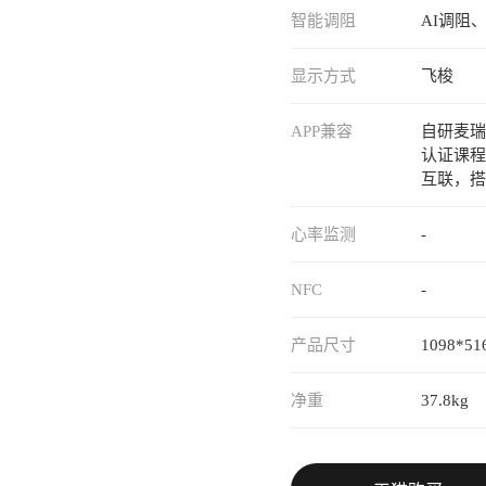
智能调阻
AI调阻
显示方式
飞梭
APP兼容
自研麦瑞
认证课程
互联，搭
心率监测
-
NFC
-
产品尺寸
1098*51
净重
37.8kg