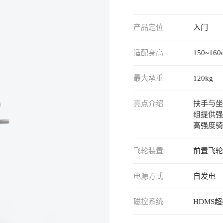
产品定位
入门
适配身高
150~160
最大承重
120kg
亮点介绍
扶手与坐
组提供强
高强度骑
飞轮装置
前置飞轮1
电源方式
自发电
磁控系统
HDMS