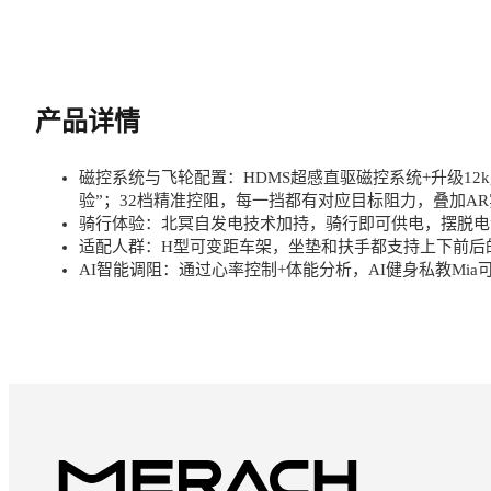
产品详情
磁控系统与飞轮配置：HDMS超感直驱磁控系统+升级1
验”；32档精准控阻，每一挡都有对应目标阻力，叠加A
骑行体验：北冥自发电技术加持，骑行即可供电，摆脱电
适配人群：H型可变距车架，坐垫和扶手都支持上下前后的双
AI智能调阻：通过心率控制+体能分析，AI健身私教Mi