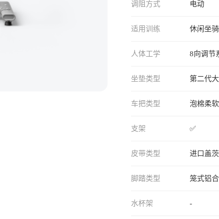
调阻方式
电动
适用训练
休闲坐骑
人体工学
8向调节
坐垫类型
第二代大
车把类型
泡棉柔软
支架
✅
皮带类型
进口盖茨
脚踏类型
笼式铝合
水杯架
-