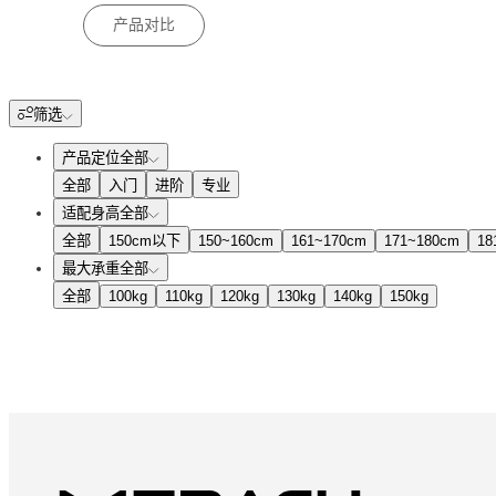
产品对比
筛选
产品定位
全部
全部
入门
进阶
专业
适配身高
全部
全部
150cm以下
150~160cm
161~170cm
171~180cm
18
最大承重
全部
全部
100kg
110kg
120kg
130kg
140kg
150kg