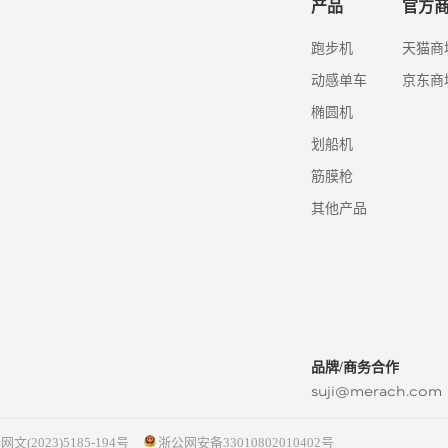
产品
官方
跑步机
天猫商
动感单车
京东商
椭圆机
划船机
筋膜枪
其他产品
品牌/商务合作
suji@merach.com
网文(2023)5185-194号
浙公网安备33010802010402号