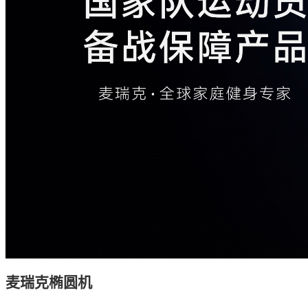
麦瑞克
椭圆机