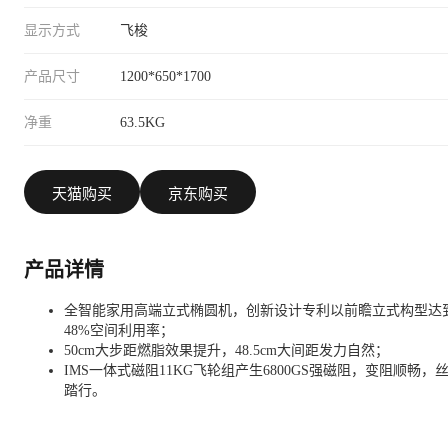
显示方式
飞梭
产品尺寸
1200*650*1700
净重
63.5KG
天猫购买
京东购买
产品详情
全智能家用高端立式椭圆机，创新设计专利以前瞻立式构型达
48%空间利用率；
50cm大步距燃脂效果提升，48.5cm大间距发力自然；
IMS一体式磁阻11KG飞轮组产生6800GS强磁阻，变阻顺畅，
踏行。