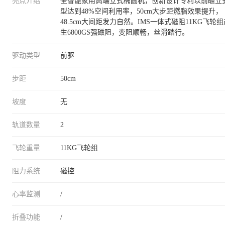
亮点介绍
全智能家用高端立式椭圆机，创新设计专利以前瞻立
型达到48%空间利用率，50cm大步距燃脂效果提升，
48.5cm大间距发力自然。IMS一体式磁阻11KG飞轮组
生6800GS强磁阻，变阻顺畅，丝滑踏行。
驱动类型
前驱
步距
50cm
坡度
无
轨道数量
2
飞轮重量
11KG飞轮组
阻力系统
磁控
心率监测
/
折叠功能
/