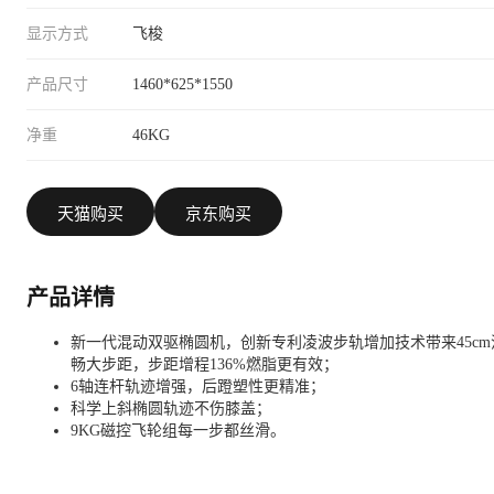
显示方式
飞梭
产品尺寸
1460*625*1550
净重
46KG
天猫购买
京东购买
产品详情
新一代混动双驱椭圆机，创新专利凌波步轨增加技术带来45cm
畅大步距，步距增程136%燃脂更有效；
6轴连杆轨迹增强，后蹬塑性更精准；
科学上斜椭圆轨迹不伤膝盖；
9KG磁控飞轮组每一步都丝滑。