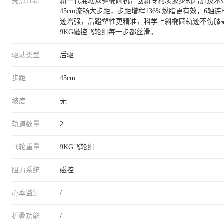
亮点介绍
新一代混动双驱椭圆机，创新专利凌波步轨增加技术
45cm流畅大步距，步距增程136%燃脂更有效，6轴连
迹增强，后蹬塑性更精准，科学上斜椭圆轨迹不伤膝
9KG磁控飞轮组每一步都丝滑。
驱动类型
后驱
步距
45cm
坡度
无
轨道数量
2
飞轮重量
9KG飞轮组
阻力系统
磁控
心率监测
/
折叠功能
/