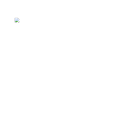
首页
产品
软件
核心科技
探索精彩
关于我们