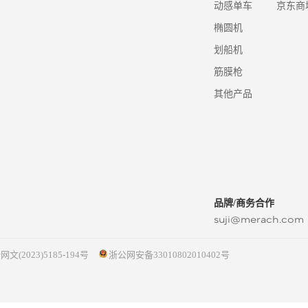
动感单车
京东商
椭圆机
划船机
筋膜枪
其他产品
品牌/商务合作
suji@merach.com
网文(2023)5185-194号
浙公网安备33010802010402号