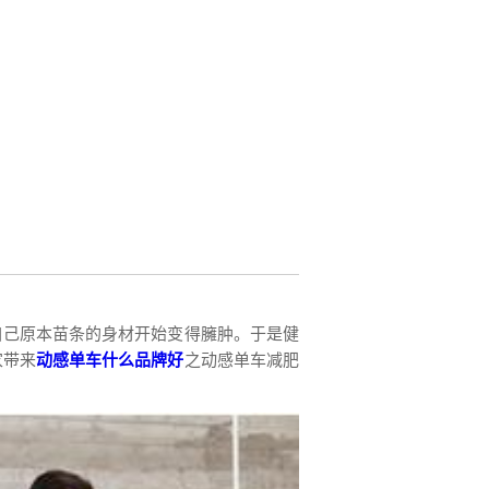
自己原本苗条的身材开始变得臃肿。于是健
家带来
动感单车什么品牌好
之动感单车减肥