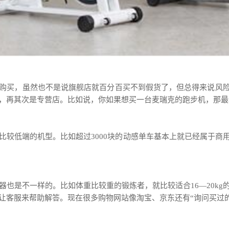
购买，虽然也不是说旗舰店就百分百买不到假货了，但总得来说风
，再其次是专营店。比如说，你如果想买一台麦瑞克的跑步机，那最
比较低端的机型。比如超过3000块的动感单车基本上就已经属于商
器也是不一样的。比如体重比较重的锻炼者，就比较适合16—20k
让客服来帮助解答。现在很多购物网站像淘宝、京东还有“询问买过