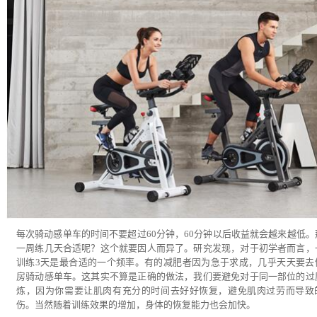
每次骑动感单车的时间不要超过60分钟，60分钟以后收益就会越来越低。
一周练几天合适呢？这个就要因人而异了。研究发现，对于初学者而言，
训练3天是最合适的一个频率。有的减肥者因为急于求成，几乎天天要去
房骑动感单车。这其实不算是正确的做法，我们要避免对于同一部位的过
炼，因为你需要让肌肉有充分的时间去好好恢复，避免肌肉过劳而导致
伤。当然随着训练效果的增加，身体的恢复能力也会加快。