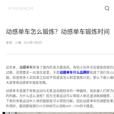
动感单车怎么锻炼？动感单车锻炼时间
来源：
小编
2019年1月8日
近年来，
动感单车
席卷了国内的各大健身房。有些小伙伴光在健身房骑仍
过瘾，还想要买一台放在家里，于是
动感单车什么品牌好
就成了他们关心
题。但是很多人买回来之后却不知道该怎么制定锻炼计划。那么下面小编
大家带来动感单车锻炼攻略。
动感单车是属于有氧运动与无氧运动相结合的一种器材，因此被人们称为
的利器。为什么这么说呢？因为无氧运动可以帮助人体迅速消耗掉糖原，
下来的有氧运动中人体的脂肪就可以得到分解。因此动感单车的减肥效果
外得好，据测算每骑行45分钟就可以消耗400—500的卡路里。