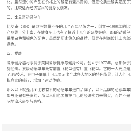
材。虽然速尔的产品在价格上的确是有些昂贵的，但是论质量确实是属于
的，比较适合经济富裕的健身发烧友。
三、比艾奇动感单车
比艾奇（BH）是欧洲数量不多的几个百年品牌之一，创立于1909年的比
产品线十分丰富，在健身车上也有了将近十几年的研发经验。BH的动感单
采用白色和银色的配色，虽然是历史悠久的品牌，但是在时尚设计上也丝
逊色。
四、爱康
爱康健身器材隶属于美国爱康健康与健身公司，创立于1977年，总部位于
犹他州。爱康动感单车既有前置飞轮型也有后置飞轮型。它的一大亮点是
了iFit技术，在电子屏幕上可以显示出全球各大地区的特色街景，让人们可
拟真实的骑行，增加了运动体验。
那么以上就是几个比较有名的动感单车进口品牌了，以上品牌的动感单车
型号还是有些贵的，所以人们也要根据自己的经济实力来购买，而并不是
味地追求豪华与高档。