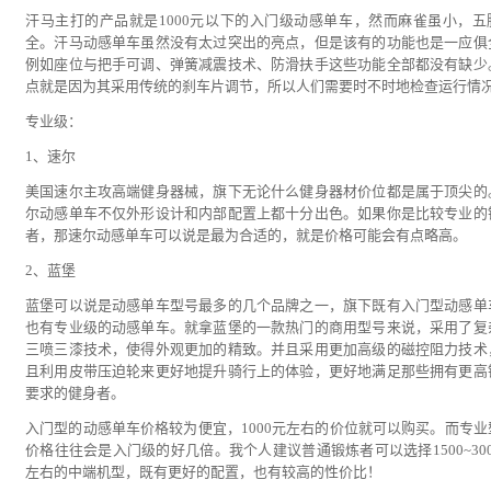
汗马主打的产品就是1000元以下的入门级动感单车，然而麻雀虽小，五
全。汗马动感单车虽然没有太过突出的亮点，但是该有的功能也是一应俱
例如座位与把手可调、弹簧减震技术、防滑扶手这些功能全部都没有缺少
点就是因为其采用传统的刹车片调节，所以人们需要时不时地检查运行情
专业级：
1、速尔
美国速尔主攻高端健身器械，旗下无论什么健身器材价位都是属于顶尖的
尔动感单车不仅外形设计和内部配置上都十分出色。如果你是比较专业的
者，那速尔动感单车可以说是最为合适的，就是价格可能会有点略高。
2、蓝堡
蓝堡可以说是动感单车型号最多的几个品牌之一，旗下既有入门型动感单
也有专业级的动感单车。就拿蓝堡的一款热门的商用型号来说，采用了复
三喷三漆技术，使得外观更加的精致。并且采用更加高级的磁控阻力技术
且利用皮带压迫轮来更好地提升骑行上的体验，更好地满足那些拥有更高
要求的健身者。
入门型的动感单车价格较为便宜，1000元左右的价位就可以购买。而专业
价格往往会是入门级的好几倍。我个人建议普通锻炼者可以选择1500~300
左右的中端机型，既有更好的配置，也有较高的性价比！