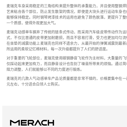
麦瑞克车身采用稳定的三角结构来提升整体的承重能力，并且使用整钢焊
艺来粘合各个部位，防止发生散架的情况，即使是大块头进行运动车身也
能够保持稳定。同时钢琴烤漆技术的运用也避免了颜色脱落，更提升了整
一个质感，使得外观更加大气。
麦瑞克动感单车摒弃了传统的链条式传动，而采用汽车级皮带传动作为运
式，不仅比普通的皮带更加耐磨损，而且不容易打滑，受力也更加均匀流
在坐垫的减震功能上麦瑞克也同样不遗余力，从最开始的弹簧减震到最新
所运用的柔软记忆棉材料，每一次升级都提升了人们的舒适度。
对于重要的飞轮部位，麦瑞克使用碳钢静音飞轮作为主材料，大重量的飞
仅踩动起来更加有力，而且静音设计也告别了噪音所带来的烦恼。通过简
阻力调整，人们就能够以不同的力度进行锻炼。
麦瑞克的几款人气动感单车产品论质量都是非常不错的，价格要集中在一
元左右，十分适合白领人士购买。