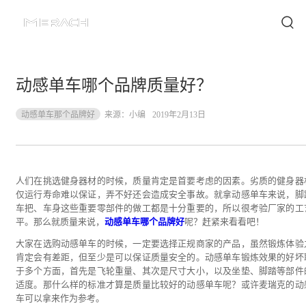
动感单车哪个品牌质量好？
动感单车那个品牌好
来源：
小编
2019年2月13日
人们在挑选健身器材的时候，质量肯定是首要考虑的因素。劣质的健身器
仅运行寿命难以保证，弄不好还会造成安全事故。就拿动感单车来说，脚
车把、车身这些重要零部件的做工都是十分重要的，所以很考验厂家的工
平。那么就质量来说，
动感单车哪个品牌好
呢？赶紧来看看吧！
大家在选购动感单车的时候，一定要选择正规商家的产品，虽然锻炼体验
肯定会有差距，但至少是可以保证质量安全的。动感单车锻炼效果的好坏
于多个方面，首先是飞轮重量、其次是尺寸大小，以及坐垫、脚踏等部件
适度。那什么样的标准才算是质量比较好的动感单车呢？或许麦瑞克的动
车可以拿来作为参考。