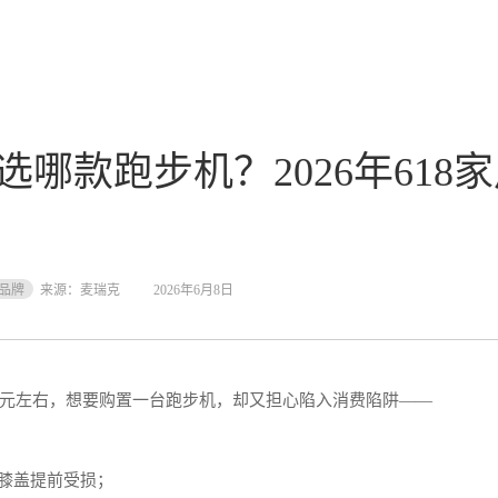
元选哪款跑步机？2026年61
品牌
来源：
麦瑞克
2026年6月8日
00元左右，想要购置一台跑步机，却又担心陷入消费陷阱——
膝盖提前受损；