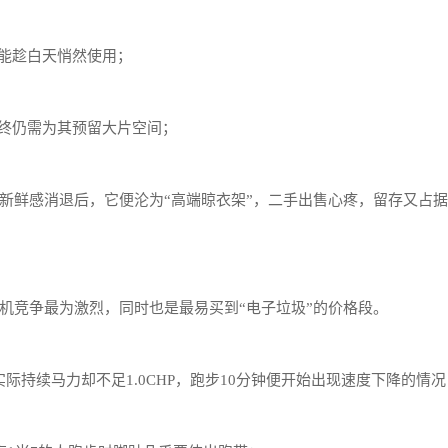
能趁白天悄然使用；
终仍需为其预留大片空间；
，新鲜感消退后，它便沦为“高端晾衣架”，二手出售心疼，留存又占
步机竞争最为激烈，同时也是最易买到“电子垃圾”的价格段。
实际持续马力却不足1.0CHP，跑步10分钟便开始出现速度下降的情况