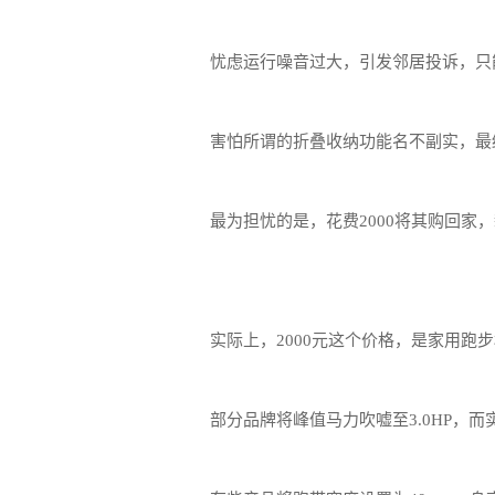
忧虑运行噪音过大，引发邻居投诉，只
害怕所谓的折叠收纳功能名不副实，最
最为担忧的是，花费2000将其购回家
实际上，2000元这个价格，是家用跑
部分品牌将峰值马力吹嘘至3.0HP，而