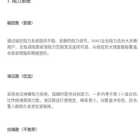
1. 阻力系统
磁控款（首推）
通过磁控阻力系统提供平稳、安静的阻力调节，56KG左右阻力适合大多数
用户，无极调阻更顺滑阻力范围宽且连续可调，从极轻到大强度都能覆盖
合居家燃脂和臀腿塑形。
液压款（优选）
采用液压弹簧阻力系统，踩踏时提供对抗阻力，一步约等于爬 2-3 级台阶
比传统绳索阻力款，液压款运行更稳定、噪音更小，对膝盖冲击低，适合
重人群和久坐党在家锻炼。
拉绳款（不推荐）