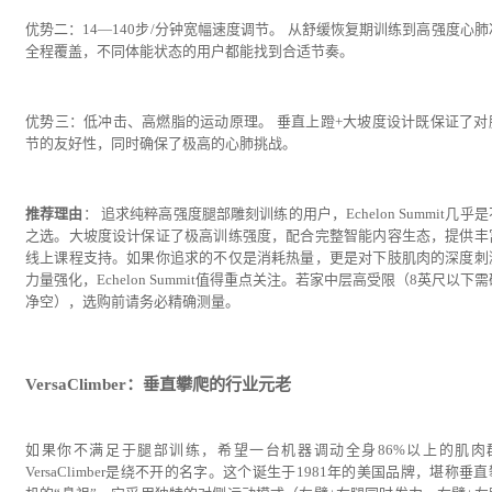
优势二：14—140步/分钟宽幅速度调节。 从舒缓恢复期训练到高强度心肺
全程覆盖，不同体能状态的用户都能找到合适节奏。
优势三：低冲击、高燃脂的运动原理。 垂直上蹬+大坡度设计既保证了对
节的友好性，同时确保了极高的心肺挑战。
推荐理由
： 追求纯粹高强度腿部雕刻训练的用户，Echelon Summit几乎
之选。大坡度设计保证了极高训练强度，配合完整智能内容生态，提供丰
线上课程支持。如果你追求的不仅是消耗热量，更是对下肢肌肉的深度刺
力量强化，Echelon Summit值得重点关注。若家中层高受限（8英尺以下
净空），选购前请务必精确测量。
VersaClimber：垂直攀爬的行业元老
如果你不满足于腿部训练，希望一台机器调动全身86%以上的肌肉
VersaClimber是绕不开的名字。这个诞生于1981年的美国品牌，堪称垂