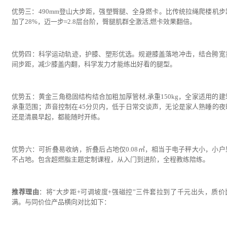
优势三：490mm登山大步距，强塑臀腿、全身燃卡。比传统拉绳爬楼机步
加了28%，迈一步≈2.8层台阶，臀腿肌群全激活,燃卡效果翻倍。
优势四：科学运动轨迹，护膝、塑形优选。规避膝盖落地冲击，结合胯宽
间步距，减少膝盖内翻，科学发力才能练出好看的腿型。
优势五：黄金三角稳固结构结合加粗加厚管材,承重150kg，全家适用的建
承重范围；声音控制在45分贝内，低于日常交谈声，无论是家人熟睡的夜
还是清晨早起，都能随时开练。
优势六：可折叠易收纳，折叠后占地仅0.08㎡，相当于电子秤大小，小户
不占地。包含超燃脂主题定制课程，从入门到进阶，全程教练陪练。
推荐理由
：将“大步距+可调坡度+强磁控”三件套拉到了千元出头，质价
满。与同价位产品横向对比如下：