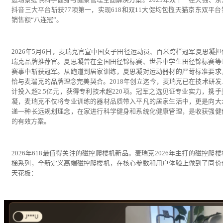
抖音三大平台斩获77项第一，实现618和双11大促均包揽天猫京东双平台
销售额“八连冠”。
2026年5月6日，麦瑞克官宣中国女子田径运动员、百米跨栏冠军夏思凝担
瑞克品牌推荐官。夏思凝曾在全国田径锦标赛、世界中学生田径锦标赛等
赛事中斩获冠军。从跑道到居家训练，夏思凝对运动器材的严苛标准要求
恰与麦瑞克的品牌理念完美契合。2018年创立迄今，麦瑞克已在技术研发
计投入超2.5亿元，获得专利技术超220项。冠军之选见证专业实力，携手
凝，麦瑞克不仅将专业训练的器材品质带入平凡的居家生活中，更是向大
递一种长远规划理念，在家进行科学健身和系统化健康管理，是收获强健
的有效方案。
2026年618最值得关注的磁控爬楼机新品。麦瑞克2026年主打的磁控爬
梯系列，全新定义高端磁控爬楼机，在核心参数和用户体验上做到了同价
天花板：