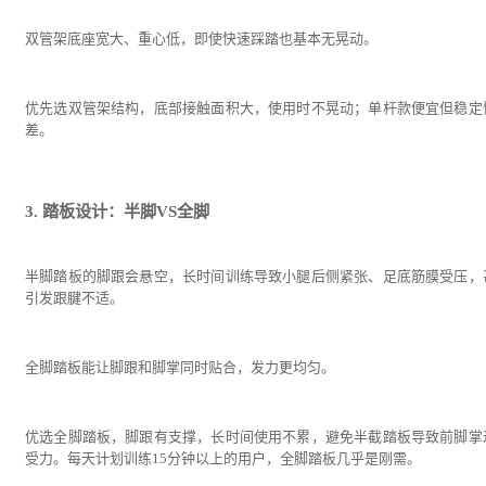
双管架底座宽大、重心低，即使快速踩踏也基本无晃动。
优先选双管架结构，底部接触面积大，使用时不晃动；单杆款便宜但稳定
差。
3. 踏板设计：半脚VS全脚
半脚踏板的脚跟会悬空，长时间训练导致小腿后侧紧张、足底筋膜受压，
引发跟腱不适。
全脚踏板能让脚跟和脚掌同时贴合，发力更均匀。
优选全脚踏板，脚跟有支撑，长时间使用不累，避免半截踏板导致前脚掌
受力。每天计划训练15分钟以上的用户，全脚踏板几乎是刚需。