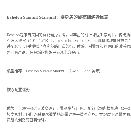
Echelon Summit Stairmill：健身房的硬核训练搬回家
Echelon是来自美国的智能健身品牌，以丰富的线上课程生态闻名。传统爬
的坡度通常在10°—15°区间，而Echelon Summit Stairmill将爬坡角度拉高至
甚至38°，几乎模拟了真实陡峭山道的行走体感。对臀部和腘绳肌的激活强
超同级产品，在高燃脂训练中表现尤为突出。
机型推荐
：Echelon Summit Stairmill （2499—2999美元）
核心配置优势
：
优势一：30°—38°大坡度设计，臀腿挑战升级。 相较常规爬楼机高出2—
坡度倾斜，同样的踩踏次数消耗热量远超平缓型产品。大坡度下对臀大肌
绳肌的刺激感显著增强。