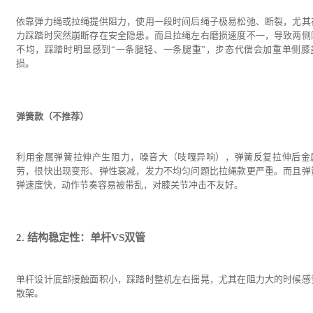
依靠弹力绳或拉绳提供阻力，使用一段时间后绳子极易松弛、断裂，尤其
力踩踏时突然崩断存在安全隐患。而且拉绳左右磨损速度不一，导致两侧
不均，踩踏时明显感到“一条腿轻、一条腿重”，步态代偿会加重单侧膝
损。
弹簧款（不推荐）
利用金属弹簧拉伸产生阻力，噪音大（吱嘎异响），弹簧反复拉伸后金
劳，很快出现变形、弹性衰减，发力不均匀问题比拉绳款更严重。而且弹
弹速度快，动作节奏容易被带乱，对膝关节冲击不友好。
2. 结构稳定性：单杆VS双管
单杆设计底部接触面积小，踩踏时整机左右摇晃，尤其在阻力大的时候感
散架。