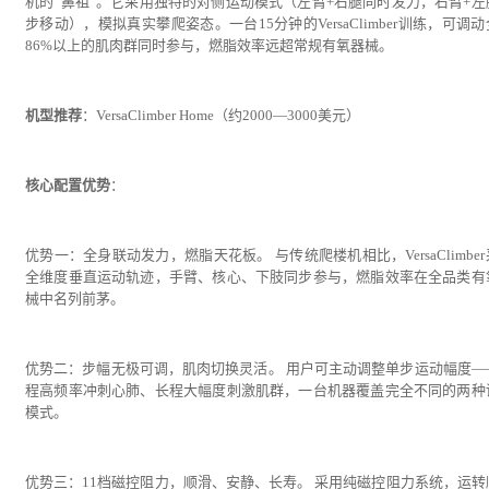
机的“鼻祖”。它采用独特的对侧运动模式（左臂+右腿同时发力，右臂+左
步移动），模拟真实攀爬姿态。一台15分钟的VersaClimber训练，可调
86%以上的肌肉群同时参与，燃脂效率远超常规有氧器械。
机型推荐
：VersaClimber Home（约2000—3000美元）
核心配置优势
：
优势一：全身联动发力，燃脂天花板。 与传统爬楼机相比，VersaClimbe
全维度垂直运动轨迹，手臂、核心、下肢同步参与，燃脂效率在全品类有
械中名列前茅。
优势二：步幅无极可调，肌肉切换灵活。 用户可主动调整单步运动幅度—
程高频率冲刺心肺、长程大幅度刺激肌群，一台机器覆盖完全不同的两种
模式。
优势三：11档磁控阻力，顺滑、安静、长寿。 采用纯磁控阻力系统，运转