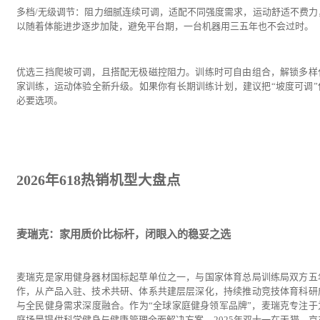
多档/无级调节：阻力细腻连续可调，适配不同强度需求，运动舒适不费力
以随着体能进步逐步加陡，避免平台期，一台机器用三五年也不会过时。
优选三挡爬坡可调，且搭配无极磁控阻力。训练时可自由组合，解锁多样
家训练，运动体验全新升级。如果你有长期训练计划，建议把“坡度可调”
必要选项。
2026年618热销机型大盘点
麦瑞克：家用质价比标杆，闭眼入的稳妥之选
麦瑞克是家用健身器材国标起草单位之一，与国家体育总局训练局双方五
作，从产品入驻、技术共研、体系共建层层深化，持续推动竞技体育科研
与全民健身需求深度融合。作为“全球家庭健身领军品牌”，麦瑞克专注于
庭场景提供科学健身与健康管理全面解决方案。2025年双十一在天猫、京