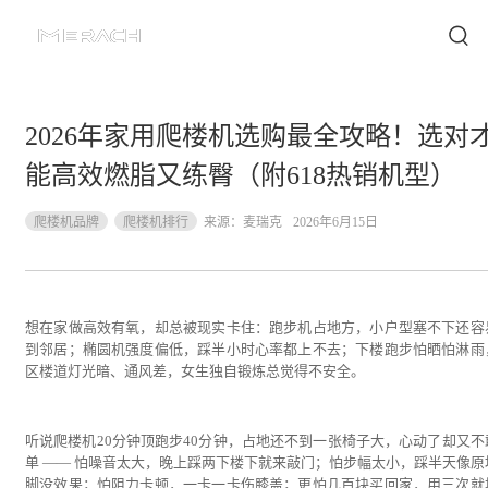
2026年家用爬楼机选购最全攻略！选对
能高效燃脂又练臀（附618热销机型）
爬楼机品牌
爬楼机排行
来源：
麦瑞克
2026年6月15日
想在家做高效有氧，却总被现实卡住：跑步机占地方，小户型塞不下还容
到邻居；椭圆机强度偏低，踩半小时心率都上不去；下楼跑步怕晒怕淋雨
区楼道灯光暗、通风差，女生独自锻炼总觉得不安全。
听说爬楼机20分钟顶跑步40分钟，占地还不到一张椅子大，心动了却又不
单 —— 怕噪音太大，晚上踩两下楼下就来敲门；怕步幅太小，踩半天像原
脚没效果；怕阻力卡顿，一卡一卡伤膝盖；更怕几百块买回家，用三次就