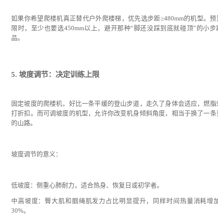
如果你希望爬楼机真正替代户外爬楼梯，优先选步距≥480mm的机型。预
限时，至少也要选450mm以上，避开那种“脚还没踩到底就碰顶”的小步
品。
5. 坡度调节：决定训练上限
固定坡度的爬楼机，好比一条平缓的登山步道，走久了身体会适应，燃脂
打折扣。而可调坡度的机型，允许你改变机身倾斜角度，相当于换了一条
的山路。
坡度调节的意义：
低坡度：侧重心肺耐力，适合热身、恢复日或初学者。
中高坡度：臀大肌和腘绳肌发力占比明显提升，同样时间热量消耗增加2
30%。