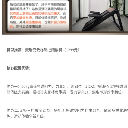
机型推荐
：麦瑞克云梯磁控爬楼机（1299元）
核心配置优势
：
优势一：56kg峰值强磁阻力，力量足、练到位。2.5KG飞轮搭配5块强磁
峰值阻力强劲。模拟真实爬楼负重感，发力更充分、燃脂塑形效率翻倍。
优势二:无极三档坡度调节，搭配无极磁控阻力自由组合，解锁多样化居
练，运动体验全新升级。