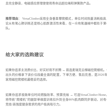
且完全静音，电磁感应原理使使用寿命远超拉绳和弹簧款产品。
推荐理由
： VersaClimber采用全身垂直攀爬模式，单位时间热量消耗极
论从有氧心肺训练还是核心肌群激活性来看，在一众有氧器械中都处于第
队。
给大家的选购建议
如果你追求主流质价比、好买好用不折腾 → 首选麦瑞克云梯磁控爬楼机。
出头的价格拿下该价位段最全面的配置，下单方便、售后完善，是2026年6
家用磁控爬楼机最稳妥的选择。
如果你追求极致单位时间燃脂效率、预算充裕 → 可选VersaClimber Hom
将传统“爬楼机”的腿部单维度训练拉升到全身86%肌肉群同步联动，对有
竞技/高强度健身需求的用户极具吸引力。