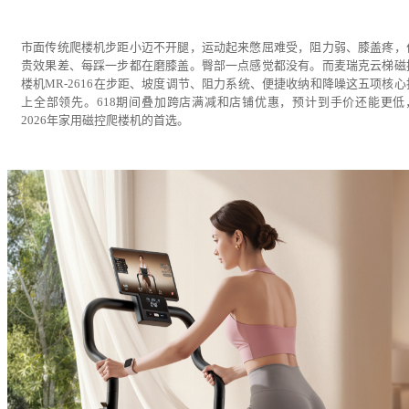
市面传统爬楼机步距小迈不开腿，运动起来憋屈难受，阻力弱、膝盖疼，
贵效果差、每踩一步都在磨膝盖。臀部一点感觉都没有。而麦瑞克云梯磁
楼机MR-2616在步距、坡度调节、阻力系统、便捷收纳和降噪这五项核心
上全部领先。618期间叠加跨店满减和店铺优惠，预计到手价还能更低
2026年家用磁控爬楼机的首选。