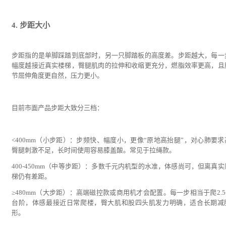
4. 步距大小
步距指的是单脚踩踏到底部时，另一只脚踏板的高度差。步距越大，每一
幅度越接近真实楼梯，臀腿肌肉的拉伸和收缩更充分，燃脂效率更高，且
节屈伸角度更自然，压力更小。
目前市面产品步距大致分三档：
<400mm（小步距）：步频快、幅度小，更像“原地高抬腿”，对心肺要求
臀腿刺激不足，长时间使用容易膝盖酸。常见于拉绳款。
400-450mm（中等步距）：多数千元内机型的水准，体感尚可，但离真实
梯仍有差距。
≥480mm（大步距）：高端磁控款或商用机才会配置。每一步相当于爬2.5
台阶，体感最接近日常爬楼，臀大肌和股四头肌发力明确，适合长期减
形。