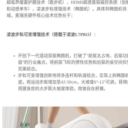
超临界缓震护膝技术（跑步机）、HDMS超感直驱磁控系统（划
和动感单车）、凌波步轨增强技术（椭圆机）。具体到椭圆机领
域，麦瑞克硬件核心技术优势在于：
凌波步轨可变增强技术（搭载于凌波L7PRO）
：
开创下一代混动双驱椭圆机，打破了"前驱太占地、后驱功
弱"的行业痛点，将前驱飞轮的惯性优势和后驱的省空间优
完美结合。
步轨可变增强创新地将多连杆和轨道结合，实现上斜椭圆
迹，将运动步距增加至42-50cm，大坡度6°-12°可调，获得
用健身房的大步距大坡度体验，爬坡自在舒展。