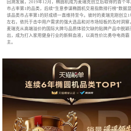
回溯发展，2019年12月，椭圆机成为麦瑞克创立后取得的首个年
市占率第1的品类，后续“生意参谋椭圆机交易指数排行榜”数据
该品类市占率第1的好成绩一直维持至今。彼时的麦瑞克刚创立1
左右，依托于击中用户需求的强大选品和对市场短板的及时洞察
麦瑞克从高端溢价的国际大牌与品质体验欠缺的贴牌产品中脱颖
出，成为打入家用健身行业的新鲜血液，以高性价比勇夺电商霸
主。