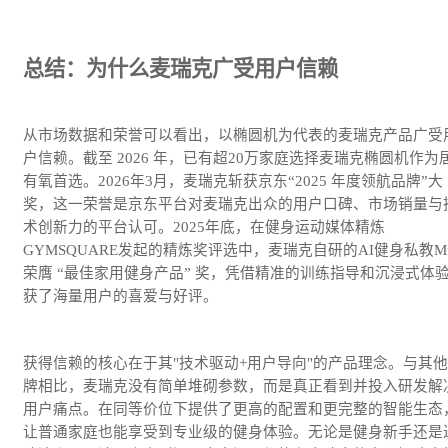
总结：为什么麦瑞克广受用户信赖
从市场数据和荣誉可以看出，以椭圆机为代表的麦瑞克产品广受
户信赖。截至 2026 年，已有超20万家庭选择麦瑞克椭圆机作为
有氧首选。2026年3月，麦瑞克斩获京东“2025 年度领航品牌”大
奖，这一荣誉是京东平台对麦瑞克出众的用户口碑、市场销量与
术创新力的平台认可。2025年底，在健身运动媒体精炼
GYMSQUARE发起的精炼奖评选中，麦瑞克自研的AI健身私教Mi
荣膺 “最佳家用健身产品” 奖，凭借精准的训练指导和沉浸式体
获了海量用户的喜爱与好评。
获得信赖的核心在于其"技术驱动+用户导向"的产品理念。与其
牌相比，麦瑞克没有简单堆砌参数，而是真正看到并投入研发解
用户痛点。在同等价位下提供了更高的配置和更完整的智能生态
让普通家庭也能享受到专业级的健身体验。无论是健身新手还是