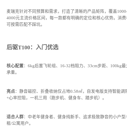
麦瑞克针对不同预算和需求，打造了清晰的产品矩阵，覆盖1000
4000元主流价格区间，每一款都有明确的定位和核心优势。消费
可按需匹配不踩坑。
后驱T100：入门优选
核心配置
：6kg后置飞轮组、16-32档阻力、33cm步距、100kg最
承重。
亮点
：静音磁控、折叠收纳仅占地0.58㎡，自发电版支持智能调
+心率控阻，一机三用（跑步机、健身车、踏步机）。
适合人群
：中老年健身者、健身纯新手、追求极致静音的小户型/
租/公寓用户。