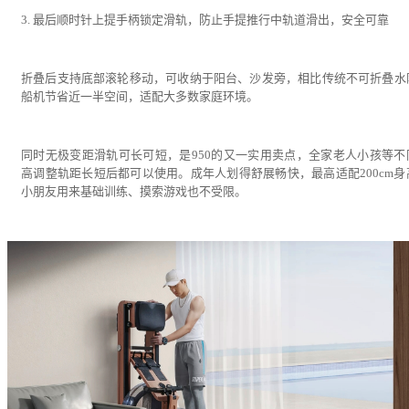
3. 最后顺时针上提手柄锁定滑轨，防止手提推行中轨道滑出，安全可靠
折叠后支持底部滚轮移动，可收纳于阳台、沙发旁，相比传统不可折叠水
船机节省近一半空间，适配大多数家庭环境。
同时无极变距滑轨可长可短，是950的又一实用卖点，全家老人小孩等不
高调整轨距长短后都可以使用。成年人划得舒展畅快，最高适配200cm身
小朋友用来基础训练、摸索游戏也不受限。