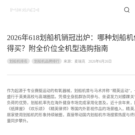
2026年618划船机销冠出炉：哪种划船机
得买？附全价位全机型选购指南
划船机排名
划船机品牌排行
来源：
麦瑞克
2026年6月26日
作为起源于专业赛艇运动的有氧器械，划船机曾与马术并称 “精英运动”，
盛行于英美高校与高端圈层。凭借全身肌群协同参与、坐姿发力对膝踝关
负荷的优势，划船机率先在海外健身市场完成家用化普及。近十余年来，
《纸牌屋》《欢乐颂》《精英律师》等国内外影视作品的场景植入，精英
居家使用划船机的形象持续破圈，直接带动国内划船机市场搜索热度与终
量同步攀升。