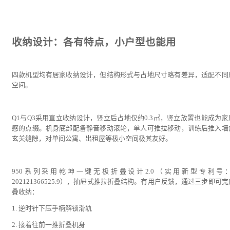
收纳设计：各有特点，小户型也能用
四款机型均有居家收纳设计，但结构形式与占地尺寸略有差异，适配不同
空间。
Q1与Q3采用直立收纳设计，竖立后占地仅约0.3㎡，竖立放置也能成为家
感的点缀。机身底部配备静音移动滚轮，单人可推拉移动，训练后推入墙
玄关缝隙，对单间公寓、出租屋等极小空间极其友好。
950系列采用乾坤一键无极折叠设计2.0（实用新型专利号：
202121366525.9），抽屉式推拉折叠结构。有用户反馈，通过三步即可
叠收纳：
1. 逆时针下压手柄解锁滑轨
2. 接着往前一推折叠机身