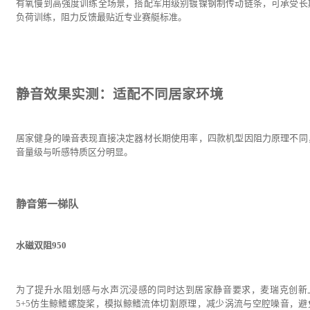
有氧慢到高强度训练全场景，搭配军用级别镀镍钢制传动链条，可承受长
负荷训练，阻力反馈最贴近专业赛艇标准。
静音效果实测：适配不同居家环境
居家健身的噪音表现直接决定器材长期使用率，四款机型因阻力原理不同
音量级与听感特质区分明显。
静音第一梯队
水磁双阻950
为了提升水阻划感与水声沉浸感的同时达到居家静音要求，麦瑞克创新
5+5仿生鲸鳍螺旋桨，模拟鲸鳍流体切割原理，减少涡流与空腔噪音，避