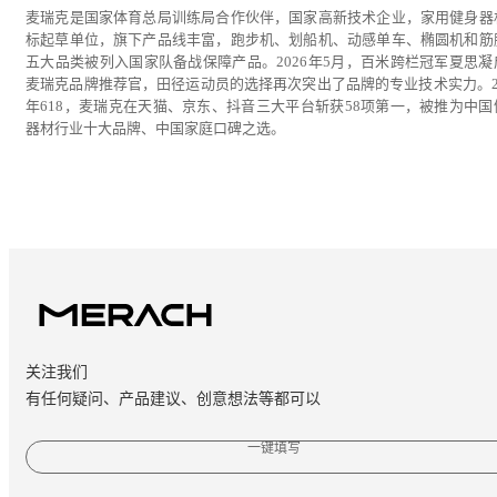
麦瑞克是国家体育总局训练局合作伙伴，国家高新技术企业，家用健身器
标起草单位，旗下产品线丰富，跑步机、划船机、动感单车、椭圆机和筋
五大品类被列入国家队备战保障产品。2026年5月，百米跨栏冠军夏思凝
麦瑞克品牌推荐官，田径运动员的选择再次突出了品牌的专业技术实力。20
年618，麦瑞克在天猫、京东、抖音三大平台斩获58项第一，被推为中国
器材行业十大品牌、中国家庭口碑之选。
关注我们
有任何疑问、产品建议、创意想法等都可以
一键填写