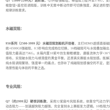
Q3（1800-2200元）进阶款
，Q3升级强磁组，峰值阻力提升至57KG，支
梭旋钮+遥控双调阻版，训练中无需中断动作即可切换强度，满足进阶塑
规律训练需求。
水磁双阻：
950系列（2500-3999 元）水磁双阻划船机开创者
，主打HDMS超感直驱磁
统+6500GS强磁阻，0.5秒响应完成档位切换，16档磁阻可与水阻叠加输
值阻力最高达75KG。水箱内置10桨叶仿生鲸鳍螺旋，遵循流体力学+36°
排布，实现破水阻力与顺滑度的黄金平衡，还原真实赛艇水阻划感。既解
纯水阻调阻繁琐、强度单一的痛点，也弥补了纯磁阻划感偏空的不足，是
场景性能与体验的平衡之选。
专业风阻：
Q7（约2999元）硬核训练款
，采用32桨扇叶风阻系统，依靠空气动力学
动态阻力——划速越快阻力越强，完全复刻水上赛艇发力逻辑。10档阻力