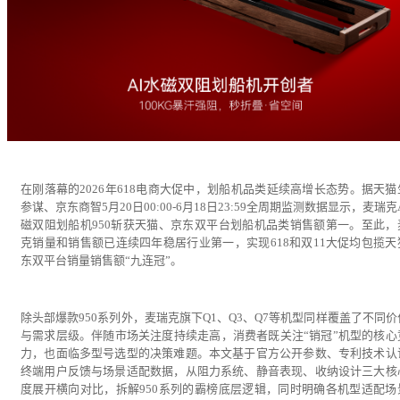
在刚落幕的2026年618电商大促中，划船机品类延续高增长态势。据天猫
参谋、京东商智5月20日00:00-6月18日23:59全周期监测数据显示，麦瑞克
磁双阻划船机950斩获天猫、京东双平台划船机品类销售额第一。至此，
克销量和销售额已连续四年稳居行业第一，实现618和双11大促均包揽天
东双平台销量销售额“九连冠”。
除头部爆款950系列外，麦瑞克旗下Q1、Q3、Q7等机型同样覆盖了不同价
与需求层级。伴随市场关注度持续走高，消费者既关注“销冠”机型的核心
力，也面临多型号选型的决策难题。本文基于官方公开参数、专利技术认
终端用户反馈与场景适配数据，从阻力系统、静音表现、收纳设计三大核
度展开横向对比，拆解950系列的霸榜底层逻辑，同时明确各机型适配场