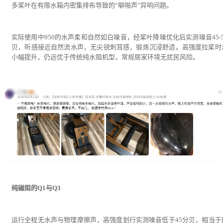
多桨叶在有限水箱内密集排布导致的“噼啪声”异响问题。
实际使用中950的水声柔和自然如白噪音，经桨叶降噪优化后实测噪音45-5
贝，听感接近自然流水声，无尖锐刺耳感，锻炼沉浸舒适。高强度拉桨时
小幅提升，仍远优于传统纯水阻机型，常规居家环境无扰民风险。
纯磁阻的Q1与Q3
运行全程无水声与物理摩擦声，高强度划行实测噪音低于45分贝，相当于