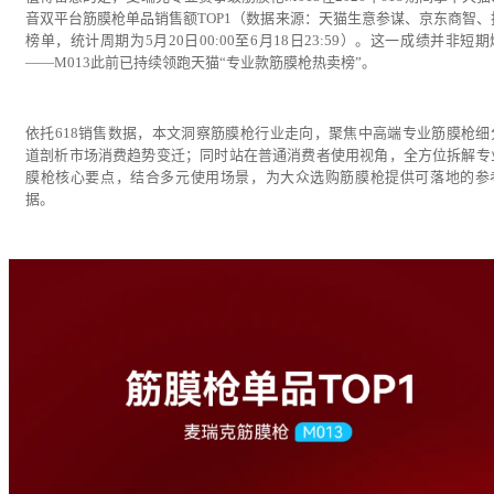
音双平台筋膜枪单品销售额TOP1（数据来源：天猫生意参谋、京东商智、
榜单，统计周期为5月20日00:00至6月18日23:59）。这一成绩并非短
——M013此前已持续领跑天猫“专业款筋膜枪热卖榜”。
依托618销售数据，本文洞察筋膜枪行业走向，聚焦中高端专业筋膜枪细
道剖析市场消费趋势变迁；同时站在普通消费者使用视角，全方位拆解专
膜枪核心要点，结合多元使用场景，为大众选购筋膜枪提供可落地的参
据。