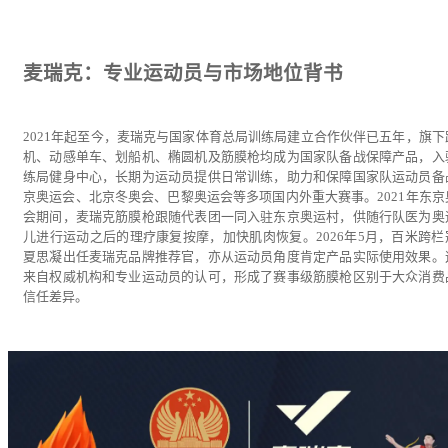
麦瑞克：专业运动员与市场地位背书
2021年起至今，麦瑞克与国家体育总局训练局建立合作伙伴已五年，旗下
机、动感单车、划船机、椭圆机及筋膜枪均成为国家队备战保障产品，入
练局健身中心，长期为运动员提供日常训练，助力和保障国家队运动员备
京奥运会、北京冬奥会、巴黎奥运会等多项国内外重大赛事。2021年东京
会期间，麦瑞克筋膜枪跟随代表团一同入驻东京奥运村，供随行队医为奥
儿进行运动之后的理疗康复按摩，加快肌肉恢复。2026年5月，百米跨栏
夏思凝出任麦瑞克品牌推荐官，亦从运动员角度肯定产品实际使用效果。
来自权威机构和专业运动员的认可，形成了赛事级筋膜枪区别于大众消费
信任差异。