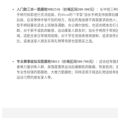
入门款三合一筋膜枪MR2536（价格区间200-300元）
：长中短三种
手柄可拆卸进行灵活组装，约40cm的“7字型”加长手柄支持按摩后
后肩、后背等伸手够不到的地方，背后死角按摩不再需要求助他人
型手柄轻量化适合上班随身通勤、办公偶尔放松，也适合精准击打
群，对于新手或肌肉敏感、运动康复人群友好；加长手柄用于常规
域，适配全家日常使用按摩。对于学生党宿舍使用尝鲜，追求高性
比，或者送家人朋友实用礼物等场景也是稳妥之选。
专业赛事级钛坦筋膜枪M013（价格区间500-700元）
：适合经常健
者做力量训练人群，高强度撸铁运动后缓解肌肉酸痛、恢复肌肉；
专业性较强的筋膜枪、大推力筋膜枪；同样适用于挑选礼物送给有
运动习惯的朋友家人等。