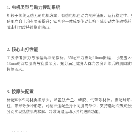
1. 电机类型与动力传动系统
相较于传统无感无刷电机方案，有感电机在动力响应速度、运行稳定性、
使用寿命上均有显著提升；钛合金一体成型传动结构可减少动力传输损耗
障击打力度持续稳定输出。
2. 核心击打性能
主要参考推力与振幅两项硬指标，35kg推力搭配16mm振幅，可覆盖人体
13mm的深层肌肉与筋膜深度，充分满足健身人群高强度训练后的肌肉放
恢复需求。
3. 按摩头配置
标配8种不同材质按摩头，涵盖钛合金、硅胶、气垫等材质，搭配球形
柱、锥形等多种形态，可精准适配全身不同肌肉部位；支持选配冷热双敷
分别实现热敷肌肉松解、冷敷消退运动水肿的进阶功能。