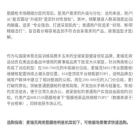
筋膜枪市场精细分层的背后，是用户需求的升级与分化：总的来说，用户
从“能否震动”升级到“是否针对性放松”。其中，频繁健身人群高强度运动
肉酸痛，追求 “专业强劲、打透深层肌肉”；普通用户则追求 “好用、够得
精细击打”，盲目看价格容易选到不符合自身需求的产品，按需选型才是
解。
作为与国家体育总局训练局携手五年的全球家庭健身领军品牌，麦瑞克将
运动员在奥运会备战中使用的赛事级品质下放至大众家庭，针对两类核心
布局了对应机型：在500-700元的中高端价位段，麦瑞克M013专业筋膜
维硬核配置持续占据头部位置，618登顶双平台销售额TOP1，说明品牌在
端用户群体中建立了相对稳固的认知。而在200-300元的入门价位段，麦
打破同质化，突破普通筋膜枪的使用局限，开发加长手柄与轻量化、常规
的灵活组合，便于日常久坐办公、居家放松的普通用户实现自由高效的日
松。代表产品MR2536筋膜枪拿下“筋膜枪新品热销榜TOP1”（数据来源
平台榜单），同样收获市场认可。
选购指南：麦瑞克两类筋膜枪明星机型如下，可根据场景需求快速选购。