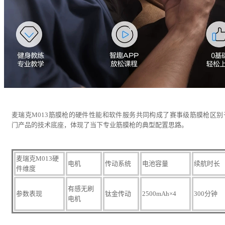
麦瑞克M013筋膜枪的硬件性能和软件服务共同构成了赛事级筋膜枪区别
门产品的技术底座，体现了当下专业筋膜枪的典型配置思路。
麦瑞克M013硬
电机
传动系统
电池容量
续航时长
件维度
有感无刷
参数表现
钛金传动
2500mAh×4
300分钟
电机