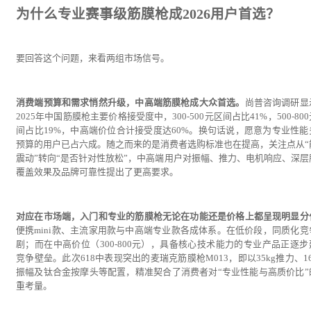
为什么专业赛事级筋膜枪成2026用户首选？
要回答这个问题，来看两组市场信号。
消费端预算和需求悄然升级，中高端筋膜枪成大众首选。
尚普咨询调研显
2025年中国筋膜枪主要价格接受度中，300-500元区间占比41%，500-80
间占比19%，中高端价位合计接受度达60%。换句话说，愿意为专业性能
预算的用户已占六成。随之而来的是消费者选购标准也在提高，关注点从“
震动”转向“是否针对性放松”，中高端用户对振幅、推力、电机响应、深层
覆盖效果及品牌可靠性提出了更高要求。
对应在市场端，入门和专业的筋膜枪无论在功能还是价格上都呈现明显分
便携mini款、主流家用款与中高端专业款各成体系。在低价段，同质化竞
剧；而在中高价位（300-800元），具备核心技术能力的专业产品正逐步
竞争壁垒。此次618中表现突出的麦瑞克筋膜枪M013，即以35kg推力、1
振幅及钛合金按摩头等配置，精准契合了消费者对“专业性能与高质价比”
重考量。