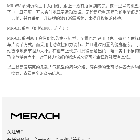
MR-658系列仍然属于入门级，跟上一款有所区别的是。这一型号的机型
了LCD显示屏，可以实时地显示运动数据。无论是承重还是飞轮重量都是
一层楼，并且采用了升级版的液压减震系统，来提升锻炼的体验。
MR-635系列（价格1900元左右）：
MR-635系列属于高性价比的专业机型，配置也是更加出色。摒弃了传统
车片调节方式，而采用电动磁控阻力调节。并且通过内置的健身程序，可
动智能地调节阻力大小。在细节上也是打磨得更加出色，唯一美中不足的
飞轮重量有点小，对于体力较好的锻炼者来说可能会显得强度有点低。
以上就是麦瑞克的几款人气机型的简单介绍，感兴趣的话可以在各大购物
上搜索，查看更多的商品信息。
关注我们
有任何疑问、产品建议、创意想法等都可以