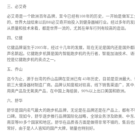
三、必艾奇
必艾奇是一个欧洲百年品牌，至今已经有108年的历史，一开始是做军工
的，世界大战结束以后BH必艾奇开始投入到健身器械行业。经过多年的发
从质量和技术来看，都是世界一流的，尤其在单车行列有较高的造诣。
四、亿健
亿健品牌诞生于2005年，经过十几年的发展，现在无论是国内还是国外都
声名鹊起。亿健跑步机算是国内智能跑步机的先行者，智能加油技术、语
控是亿健跑步机的卖点之一。
五、乔山
迄今为止，源于台湾的乔山品牌在亚洲已有 43年历史，目前是亚洲最大、
前三大健身器材制造厂商。品牌认知度相对较高，线下销售渠道广，其中
用类产品及无氧类产品，在中国上海组装，90%以上出口美国和欧洲。
六、舒华
舒华是国内名气最大的跑步机品牌，无论是在品牌还是在产品上，都有不
口碑。现如今，舒华逐步推行品牌国际化战略，全球业务涉及欧美、中东
南亚等80多个国家和地区。舒华在品质各方面是做得非常不错的，售后也
常好，由于是人人皆知的国产大牌，销量也特别好。