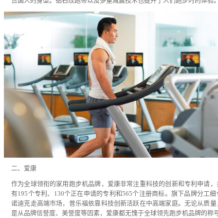
合国人的身型。钻石纹跑带以及多重减震技术也提升了人们跑步时的体验
二、爱康
作为全球领衔的家用跑步机品牌，爱康非常注重科技的创新和专利申请，
有195个专利、130个正在申请的专利和565个注册商标。旗下品牌分工细
诺迪克走高端市场，普乐福依靠科技创新活跃在中高端家庭。无论从质量
是从品牌信誉度、美誉度等因素，爱康都无愧于全球领先跑步机品牌的称