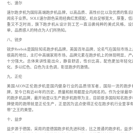
七、速尔
速尔跑步机为国际高端跑步机品牌，以高品质、高性价比以及优质的售后
闻名于业界。SOLE速尔颜色采用经典红黑搭配，机台足够宽大，厚重，低
重又不乏时尚，旗下跑步机从设计到工艺一直沿袭纯粹的美式风格，设
单，品质感人的特点为人们所熟知。
八、锐步
锐步Reebok是国际知名跑步机品牌，英国百年品牌，论名气在国际市场上
很高的地位，主打中高端家用市场，品牌元素在跑步机上的体现明显，产
十分强大。总体来讲性能出众，静音舒适，性价比高，配色更加年轻化
化，多以红色、白色为主色调，彰显跑步的激情。
九、正伦
美国AEON正伦跑步机是国内健身行业的品质领军者，国际一流的跑步
牌，至今已有近40年的历史，质量和耐用都是业内闻名的。作为全球最早
的跑步机品牌，最开始是以生产跑步机跑带为主，目前很多国际知名跑步
牌使用的跑带就是正伦生产，正是因为这点使得正伦在跑步机行业里享有
带”之王的美誉。
十、益步
益步源于德国，采用的是德国跑步机先进科技，比之普通的跑步机，益步