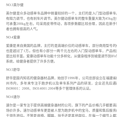
NO.3英尔健
英尔健是众多动感单车品牌中销量较好的一个，主打的是入门型动感单车
有阻力调节，也有刹车片调节。英尔健动感单车的整车重量大致为45kg左
可承重200kg左右，均采用皮带传动，各项参数都比较合理，因此在新手
者也拥有很高的人气。
NO.4爱康
爱康是来自美国的品牌，主打的是高端价位的动感单车，部分商用型号的
也是超过了1万。但也有小部分一两千元左右的入门型动感单车，产品线
是比较丰富。爱康动感单车功能十分多样化，从健身程序到坡度调节到IFit
系统，给健身者提供了许多方便。
NO.5舒华
舒华是国内知名的健身器材品牌，始创于1996年，公司总部设立在福建省
州市内，多年来专注于跑步机以及单车系列产品的研发，企业还先后通
ISO9001：2008、ISO14001:2004等多个管理体系的认证。
NO.6速尔
速尔是一家专注于提供高端健身器材的公司，旗下的产品价格几乎都要高
场价许多。速尔动感单车更是被人誉为跑步机中的宝马，质量和售后服务
于领先地位。不管是座椅、脚踏、扶手还是其他部位，在每一个细节上都