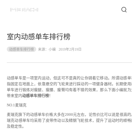
室内动感单车排行榜
动感单车排行榜
来源：
小编
2019年2月19日
动感单车是一项室内运动，但这可不是真的让你骑着它移动。所谓动感单
指固定在地面上，依靠悬空的飞轮来进行踩动的一项健身器材。长期使用
单车进行锻炼对瘦腿、瘦腰、瘦臀均有着不错的效果，那么下面小编就为
带来室内
动感单车排行榜
！
NO.1麦瑞克
麦瑞克旗下的动感单车价格大多在2000元左右，论性价比可以说是很高的
瑞克动感单车均采用了皮带传动以及精钢飞轮技术，提升了运动时的顺畅
及稳定性。