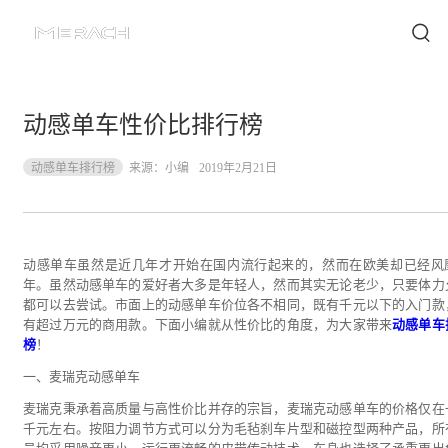
动感单车性价比排行榜
动感单车排行榜
来源：
小编
2019年2月21日
动感单车虽然是近几年才开始在国内流行起来的，然而在欧美却已经风
年。虽然动感单车的爱好者大多是年轻人，然而其实无论老少，只要体力
都可以去尝试。市面上的动感单车价位各不相同，既有千元以下的入门款
有超过万元的商用款。下面小编就从性价比的角度，为大家带来
动感单车
榜
！
一、麦瑞克动感单车
麦瑞克秉承着高质量与高性价比并存的宗旨，麦瑞克动感单车的价格仅在
千元左右。按阻力调节方式可以分为毛毡刹车片型和磁控型两种产品，所