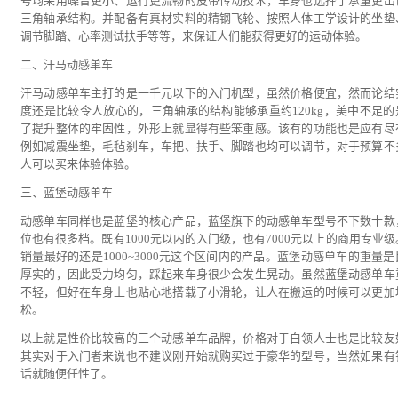
号均采用噪音更小、运行更流畅的皮带传动技术，车身也选择了承重更出
三角轴承结构。并配备有真材实料的精钢飞轮、按照人体工学设计的坐垫
调节脚踏、心率测试扶手等等，来保证人们能获得更好的运动体验。
二、汗马动感单车
汗马动感单车主打的是一千元以下的入门机型，虽然价格便宜，然而论结
度还是比较令人放心的，三角轴承的结构能够承重约120kg，美中不足的
了提升整体的牢固性，外形上就显得有些笨重感。该有的功能也是应有尽
例如减震坐垫，毛毡刹车，车把、扶手、脚踏也均可以调节，对于预算不
人可以买来体验体验。
三、蓝堡动感单车
动感单车同样也是蓝堡的核心产品，蓝堡旗下的动感单车型号不下数十款
位也有很多档。既有1000元以内的入门级，也有7000元以上的商用专业级
销量最好的还是1000~3000元这个区间内的产品。蓝堡动感单车的重量是
厚实的，因此受力均匀，踩起来车身很少会发生晃动。虽然蓝堡动感单车
不轻，但好在车身上也贴心地搭载了小滑轮，让人在搬运的时候可以更加
松。
以上就是性价比较高的三个动感单车品牌，价格对于白领人士也是比较友
其实对于入门者来说也不建议刚开始就购买过于豪华的型号，当然如果有
话就随便任性了。