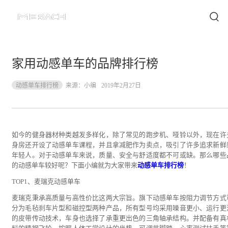
家用动感单车的品牌排行榜
动感单车排行榜
来源：
小编
2019年2月27日
如今的健身器材种类越发多样化，除了常见的跑步机、哑铃以外，现在许
身房还开设了动感单车课程，并且拿减肥作为卖点，吸引了许多追求新鲜
年轻人。对于动感单车来说，质量、安全与舒适度都不可或缺。那么哪些
的动感单车较好呢？下面小编就为大家带来
动感单车排行榜
！
TOP1、麦瑞克动感单车
麦瑞克秉承高质量与高性价比这两大宗旨。旗下动感单车按阻力调节方式
分为毛毡刹车片型和磁控型两种产品，所有型号均采用噪音更小、运行更
的皮带传动技术，车身也选择了承重更出色的三角轴承结构。并配备有真