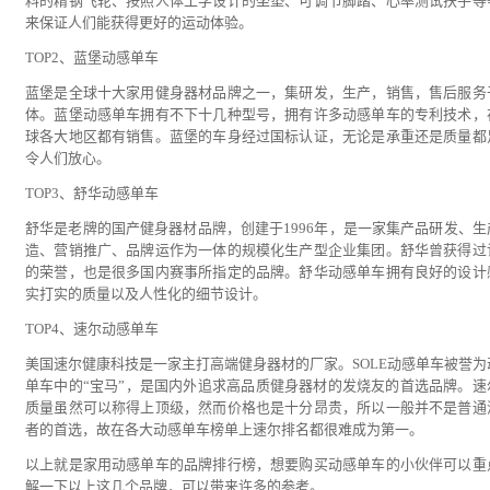
料的精钢飞轮、按照人体工学设计的坐垫、可调节脚踏、心率测试扶手等
来保证人们能获得更好的运动体验。
TOP2、蓝堡动感单车
蓝堡是全球十大家用健身器材品牌之一，集研发，生产，销售，售后服务
体。蓝堡动感单车拥有不下十几种型号，拥有许多动感单车的专利技术，
球各大地区都有销售。蓝堡的车身经过国标认证，无论是承重还是质量都
令人们放心。
TOP3、舒华动感单车
舒华是老牌的国产健身器材品牌，创建于1996年，是一家集产品研发、生
造、营销推广、品牌运作为一体的规模化生产型企业集团。舒华曾获得过
的荣誉，也是很多国内赛事所指定的品牌。舒华动感单车拥有良好的设计
实打实的质量以及人性化的细节设计。
TOP4、速尔动感单车
美国速尔健康科技是一家主打高端健身器材的厂家。SOLE动感单车被誉为
单车中的“宝马”，是国内外追求高品质健身器材的发烧友的首选品牌。速
质量虽然可以称得上顶级，然而价格也是十分昂贵，所以一般并不是普通
者的首选，故在各大动感单车榜单上速尔排名都很难成为第一。
以上就是家用动感单车的品牌排行榜，想要购买动感单车的小伙伴可以重
解一下以上这几个品牌，可以带来许多的参考。