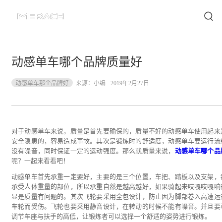
动感单车哪个品牌质量好
动感单车那个品牌好
来源：
小编
2019年2月27日
对于动感单车来说，质量是首先要确保的，质量不好的动感单车使用起来
安全隐患的，容易造成事故。其次是锻炼时的舒适度，动感单车要运行流
没有噪音，同时保证一定的运动强度。那么就质量来说，
动感单车哪个品
呢？一起来看看吧！
动感单车首先承重一定要好，主要的是三个位置，车把、踏板以及支架，
承受人体重量的部位，所以承重自然是越高越好，如果骑起来吱嘎吱嘎响
显是质量有问题的。其次飞轮要采用全包设计，防止因为脚部卷入高速运
车轮而受伤。飞轮也要采用静音设计，在转动的时候不能有噪音。并且要
调节车座与扶手的高低，让锻炼者可以选择一个舒适的姿势进行锻炼。