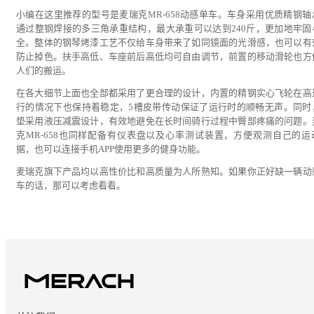
小编在这里推荐的型号是麦瑞克MR-658动感单车。车身采用优质精钢轴
通过整钢焊接的多三角承重结构，最大承重可以达到240斤，更加地牢固
全。整体的钢琴烤漆工艺不仅给车身带来了如同镜面的光滑感，也可以有
防止掉色。扶手高低、车座前后高低均可自由调节，前置的移动滑轮也方
人们的搬运。
在各大细节上面也全部都采用了更合理的设计，内置的精钢实心飞轮在高
行的情况下也保持着稳定，5槽皮带传动保证了运行时的顺畅无声。同时
垫采用液压减震设计，有效地避免在长时间骑行过程中臀部疼痛的问题。
克MR-658也同样配备有仪表盘以及心率测试装置，方便观测自己的运
据，也可以连接手机APP使用更多的健身功能。
麦瑞克旗下产品均以高性价比和高质量为人所熟知。如果你正好缺一辆动
车的话，那可以考虑看看。