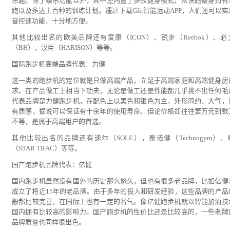
乐趣。除了娱乐功能以外，其中还内置了多款健身模式，从快跑瘦身到有
跑以及多达上百种的训练计划。通过下载Gfit智能运动APP，人们还可以实
音控速功能，十分地方便。
其他比较出名的欧美品牌还有爱康（ICON）、锐步（Reebok）、必
（BH）、汉臣（HARISON）等等。
国际跑步机高端品牌代表：力健
这一类的跑步机的定位就是只做高端产品，立足于高端家庭和高端健身房
求。在产品做工上相当下功夫，无论是做工还是性能都几乎挑不出任何毛
代表品牌是力健跑步机，在配色上以黑色和银色为主，外形简约、大气，
有质感，据说可以保证有十余年的使用寿命。但论价格却往往要万元到数
不等，是属于高端用户的首选。
其他比较出名的品牌还有速尔（SOLE），泰诺健（Technogym）、
（STAR TRAC）等等。
国产跑步机品牌代表：亿健
国内跑步机虽然没有国外的历史那么悠久，但也有很多老品牌，比如亿健
成立了将近15年的老品牌。由于多年的投入和研发经验，这些品牌的产品
般都比较完善，在国际上也有一定的名气。像亿健跑步机就以智能加油技
国内拥有比较高的影响力。国产跑步机的性价比还是比较高的，一些老牌
品牌质量也同样很出色。