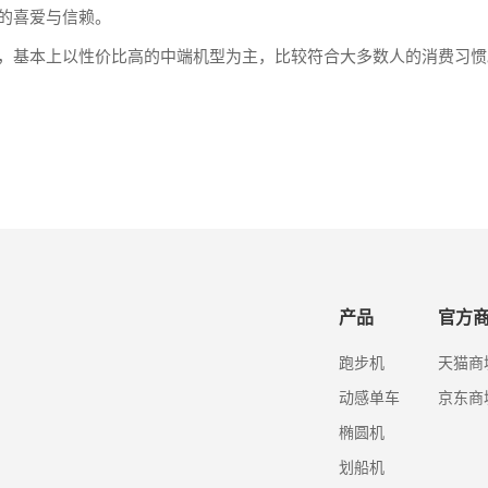
的喜爱与信赖。
，基本上以性价比高的中端机型为主，比较符合大多数人的消费习惯
产品
官方
跑步机
天猫商
动感单车
京东商
椭圆机
划船机