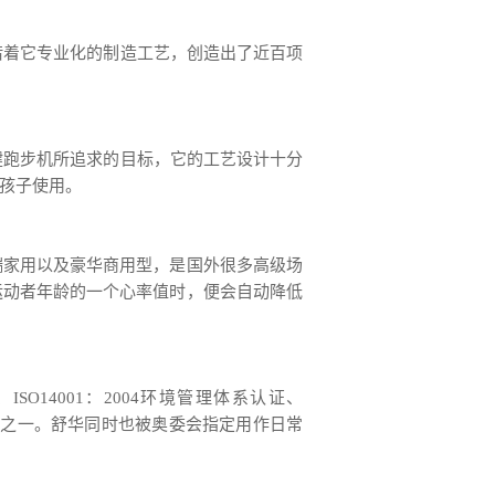
借着它专业化的制造工艺，创造出了近百项
健跑步机所追求的目标，它的工艺设计十分
孩子使用。
端家用以及豪华商用型，是国外很多高级场
运动者年龄的一个心率值时，便会自动降低
SO14001：2004环境管理体系认证、
企业之一。舒华同时也被奥委会指定用作日常