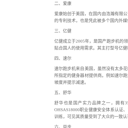
二、爱康
爱康始创于美国，在国内由浩瀚有限公
的专利技术，也是凭此被多个国内外媒
三、亿健
亿健成立于2005年，是国产跑步机
贴合国人的使用需求。其主打型号亿健
四、速尔
速尔跑步机来自美国，虽然没有太多花
所指定的健身器材提供商。例如速尔跑
坡度并提示减速。
五、舒华
舒华也是国产实力品牌之一，拥有35项
OHSAS18000职业健康安全体系
训练，可见其质量受到了大众的一致认
六、益步