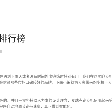
排行榜
3日
在遇到下雨天或者没有时间外出锻炼时特别有用。我们在购买跑步
会信赖那些市场口碑较好的品牌，下面小编就为大家带来跑步机十大
色的。并且一贯坚持以人为本的设计理念，麦瑞克跑步机使用起来
程序自动地调节跑带速度，真正做到智能化。