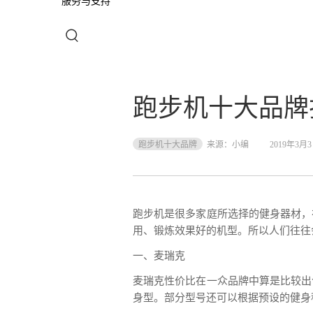
服务与支持
跑步机十大品牌
跑步机十大品牌
来源：
小编
2019年3月
跑步机是很多家庭所选择的健身器材，
用、锻炼效果好的机型。所以人们往往
一、麦瑞克
麦瑞克性价比在一众品牌中算是比较出
身型。部分型号还可以根据预设的健身