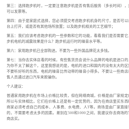
第三：选择跑步机时，一定要注意跑步机是否有售后服务（多长时间），
可以发票等。
第四：由于是家庭式选择，您必须提交考虑跑步机机身的尺寸，是否可以
台上打开，或是否有其他场所放置；以及跑步机相关的工艺细节；
第五：我们应该考虑跑步机的一些参数和它的功能，看看我们是否需要它
步机电机的减震效果是什么？跑步机运行时的噪音水平等。
第六：家用跑步机已全部购进。不要为一些外国品牌花太多钱。
第七：当你去实体店看的时候，有些售货员会说什么品牌的电机是进口的
为你不太了解这个，这里我想说的是，电机的进口和国内的没有太大的区
不要听好听的东西，电机的噪音比传动带的噪音小得多。不要让一些商店
售人员通过进口汽车来欺骗你。
个人建议：
普通家用跑步机在市场上价格比较贵，但在网络商城，价格是由厂家规定
所以与实体相比，它们在价格上还是有一定优势的，因为在商店里买东西
商家必须考虑自己的成本、人事费、水电费、人T等。商场是由厂家直接
的，不需要考虑太多的因素。差别在500和1000之间，我建议你去商场的
商店买。