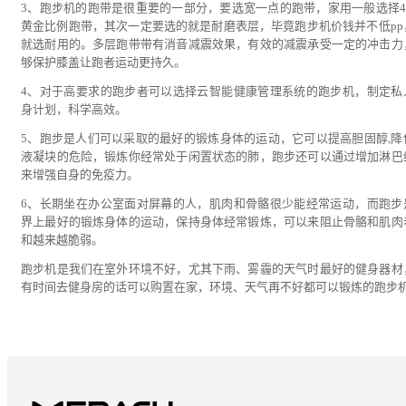
3、跑步机的跑带是很重要的一部分，要选宽一点的跑带，家用一般选择45
黄金比例跑带，其次一定要选的就是耐磨表层，毕竟跑步机价钱并不低pp
就选耐用的。多层跑带带有消音减震效果，有效的减震承受一定的冲击力
够保护膝盖让跑者运动更持久。
4、对于高要求的跑步者可以选择云智能健康管理系统的跑步机，制定私
身计划，科学高效。
5、跑步是人们可以采取的最好的锻炼身体的运动，它可以提高胆固醇,降
液凝块的危险，锻炼你经常处于闲置状态的肺，跑步还可以通过增加淋巴
来增强自身的免疫力。
6、长期坐在办公室面对屏幕的人，肌肉和骨骼很少能经常运动，而跑步
界上最好的锻炼身体的运动，保持身体经常锻炼，可以来阻止骨骼和肌肉
和越来越脆弱。
跑步机是我们在室外环境不好，尤其下雨、雾霾的天气时最好的健身器材
有时间去健身房的话可以购置在家，环境、天气再不好都可以锻炼的跑步