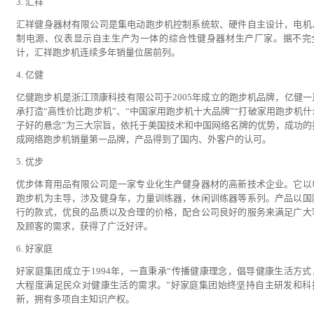
3. 汇祥
汇祥健身器材有限公司是集电动跑步机控制系统软、硬件自主设计，电机
制电源、仪表显示自主生产为一体的综合性健身器材生产厂家。据不完
计，汇祥跑步机连续多年销量位居前列。
4. 亿健
亿健跑步机是浙江顶康科技有限公司于2005年成立的跑步机品牌，亿健一
承打造“高性价比跑步机”、“中国家用跑步机十大品牌”“打破家用跑步机什
子好的悬念”为三大宗旨，依托于美国技术和中国网络名牌的优势，成功的
成网络跑步机销量第一品牌，产品得到了国内、外客户的认可。
5. 优步
优步体育用品有限公司是一家专业化生产健身器材的高新技术企业。它以
跑步机为主导，涉及健身车，力量训练器，休闲训练器等系列。产品以国
行的款式，优良的品质以及合理的价格，配合公司良好的服务来满足广大
及顾客的需求，获得了广泛好评。
6. 好家庭
好家庭集团成立于1994年，一直秉承“传播健康理念，倡导健康生活方式
大程度满足民众对健康生活的需求。”好家庭集团始终坚持自主研发和科
新，拥有多项自主知识产权。