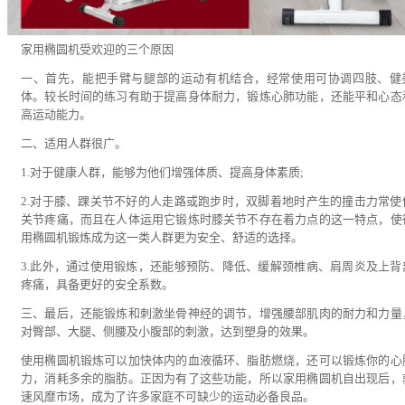
家用椭圆机受欢迎的三个原因
一、首先，能把手臂与腿部的运动有机结合，经常使用可协调四肢、健
体。较长时间的练习有助于提高身体耐力，锻炼心肺功能，还能平和心态
高运动能力。
二、适用人群很广。
1.对于健康人群，能够为他们增强体质、提高身体素质;
2.对于膝、踝关节不好的人走路或跑步时，双脚着地时产生的撞击力常使
关节疼痛，而且在人体运用它锻炼时膝关节不存在着力点的这一特点，使
用椭圆机锻炼成为这一类人群更为安全、舒适的选择。
3.此外，通过使用锻炼，还能够预防、降低、缓解颈椎病、肩周炎及上背
疼痛，具备更好的安全系数。
三、最后，还能锻炼和刺激坐骨神经的调节，增强腰部肌肉的耐力和力量
对臀部、大腿、侧腰及小腹部的刺激，达到塑身的效果。
使用椭圆机锻炼可以加快体内的血液循环、脂肪燃烧，还可以锻炼你的心
力，消耗多余的脂肪。正因为有了这些功能，所以家用椭圆机自出现后，
速风靡市场，成为了许多家庭不可缺少的运动必备良品。