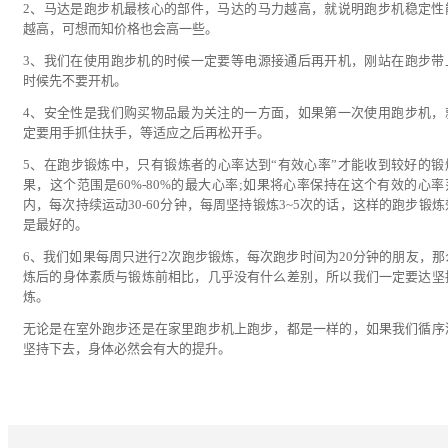
2、马达是跑步机最核心的部件，马达的马力越高，就说明跑步机稳定性
越高，可想而知价格也会高一些。
3、我们在使用跑步机的时候一定要等电源接通后再开机，刚站在跑步带
时候先不要开机。
4、安全性是我们购买物品最为关注的一方面，如果第一次使用跑步机，
定要用手抓住扶手，等适应之后再松开手。
5、在跑步锻炼中，只有锻炼者的心率达到“有效心率”才能收到较好的锻
果，这个范围是60%-80%的最大心率;如果将心率保持在这个有效的心率
内，每次持续运动30-60分钟，每周坚持锻炼3~5次的话，这样的跑步锻炼
是最好的。
6、我们如果每周只进行2次跑步锻炼，每次跑步时间为20分钟的朋友，那
炼后的身体素质与锻炼前相比，几乎没有什么差别，所以我们一定要达坚
炼。
无论是在室外跑步还是在家里跑步机上跑步，都是一样的，如果我们循序
坚持下去，身体必然会有大的提升。