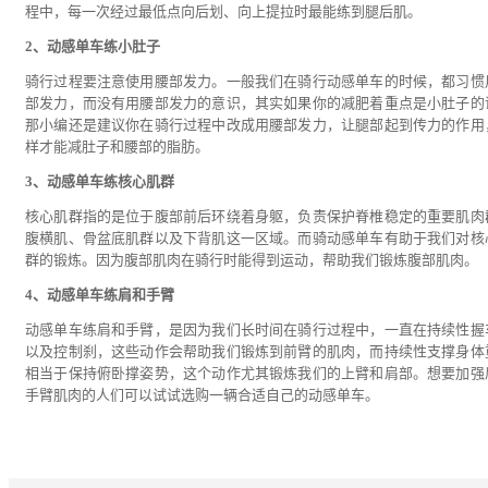
程中，每一次经过最低点向后划、向上提拉时最能练到腿后肌。
2、动感单车练小肚子
骑行过程要注意使用腰部发力。一般我们在骑行动感单车的时候，都习惯
部发力，而没有用腰部发力的意识，其实如果你的减肥着重点是小肚子的
那小编还是建议你在骑行过程中改成用腰部发力，让腿部起到传力的作用
样才能减肚子和腰部的脂肪。
3、动感单车练核心肌群
核心肌群指的是位于腹部前后环绕着身躯，负责保护脊椎稳定的重要肌肉
腹横肌、骨盆底肌群以及下背肌这一区域。而骑动感单车有助于我们对核
群的锻炼。因为腹部肌肉在骑行时能得到运动，帮助我们锻炼腹部肌肉。
4、动感单车练肩和手臂
动感单车练肩和手臂，是因为我们长时间在骑行过程中，一直在持续性握
以及控制刹，这些动作会帮助我们锻炼到前臂的肌肉，而持续性支撑身体
相当于保持俯卧撑姿势，这个动作尤其锻炼我们的上臂和肩部。想要加强
手臂肌肉的人们可以试试选购一辆合适自己的动感单车。