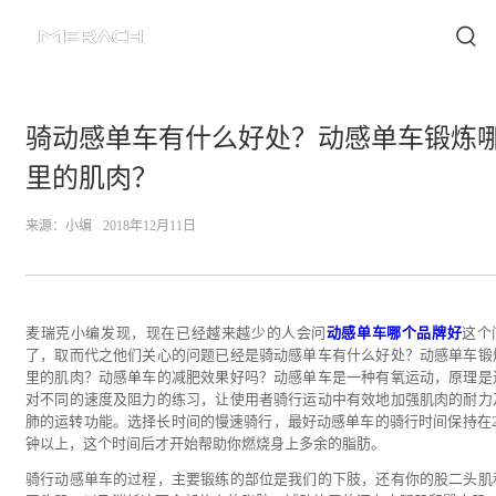
骑动感单车有什么好处？动感单车锻炼
里的肌肉？
来源：
小编
2018年12月11日
麦瑞克小编发现，现在已经越来越少的人会问
动感单车哪个品牌好
这个
了，取而代之他们关心的问题已经是骑动感单车有什么好处？动感单车锻
里的肌肉？动感单车的减肥效果好吗？动感单车是一种有氧运动，原理是
对不同的速度及阻力的练习，让使用者骑行运动中有效地加强肌肉的耐力
肺的运转功能。选择长时间的慢速骑行，最好动感单车的骑行时间保持在2
钟以上，这个时间后才开始帮助你燃烧身上多余的脂肪。
骑行动感单车的过程，主要锻练的部位是我们的下肢，还有你的股二头肌