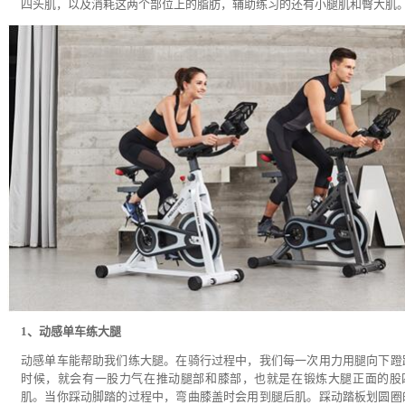
四头肌，以及消耗这两个部位上的脂肪，辅助练习的还有小腿肌和臀大肌
1、动感单车练大腿
动感单车能帮助我们练大腿。在骑行过程中，我们每一次用力用腿向下蹬
时候，就会有一股力气在推动腿部和膝部，也就是在锻炼大腿正面的股
肌。当你踩动脚踏的过程中，弯曲膝盖时会用到腿后肌。踩动踏板划圆圈