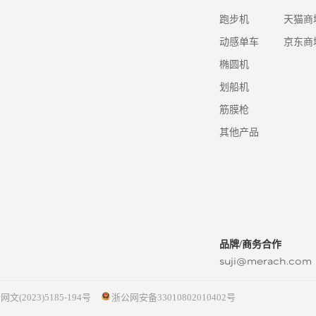
跑步机
天猫商
动感单车
京东商
椭圆机
划船机
筋膜枪
其他产品
品牌/商务合作
suji@merach.com
网文(2023)5185-194号
浙公网安备33010802010402号