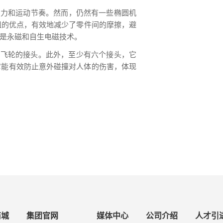
制力和运动节奏。然而，仍然有一些椭圆机
阻的优点，有效地减少了零件间的摩擦，避
是永磁和自生电磁技术。
和飞轮的接头。此外，至少有六个接头，它
它能有效防止意外碰撞对人体的伤害，体现
商城
集团官网
媒体中心
公司介绍
人才引