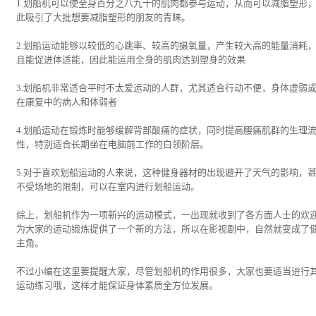
1.划船机可以使全身百分之八九十的肌肉都参与运动，从而可以减脂塑形
此吸引了大批想要减脂塑形的朋友的青睐。
2.划船运动能够以较低的心跳率、较高的摄氧量，产生较大高的能量消耗
且能促进体适能，因此能运用全身的肌肉达到塑身的效果
3.划船机非常适合平时不太爱运动的人群，尤其适合行动不便，身体虚弱
在康复中的病人和体弱者
4.划船运动在锻炼时能够缓解背部酸痛的症状，同时提高腰痛肌群的生理
性，特别适合长期坐在电脑前工作的白领阶层。
5.对于喜欢划船运动的人来说，这种健身器材的出现避开了天气的影响，
不受场地的限制，可以在室内进行划船运动。
综上，划船机作为一项新兴的运动模式，一出现就收到了各方面人士的欢
为大家的运动锻炼提供了一个新的方法，所以在影视剧中，自然就变成了
主角。
不过小编在这里要提醒大家，尽管划船机的作用很多，大家也要适当进行
运动练习哦，这样才能保证身体素质全方位发展。