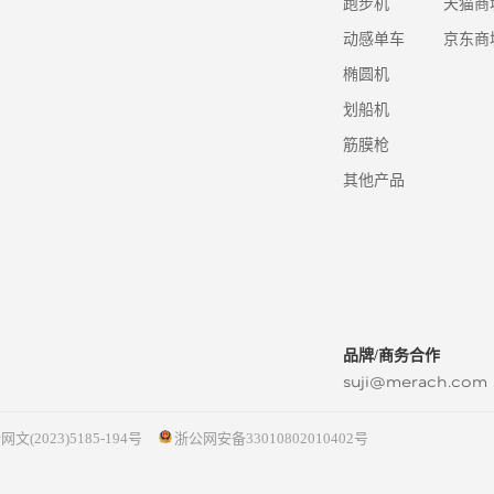
跑步机
天猫商
动感单车
京东商
椭圆机
划船机
筋膜枪
其他产品
品牌/商务合作
suji@merach.com
网文(2023)5185-194号
浙公网安备33010802010402号