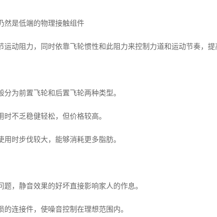
式仍然是低端的物理接触组件
调节运动阻力，同时依靠飞轮惯性和此阻力来控制力道和运动节奏，提
一般分为前置飞轮和后置飞轮两种类型。
使用时不乏稳健轻松，但价格较高。
，使用时步伐较大，能够消耗更多脂肪。
音问题，静音效果的好坏直接影响家人的作息。
磨损的连接件，使噪音控制在理想范围内。