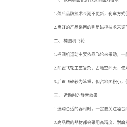
一、 家用椭圆机调节运动阻力技术
1.落后品牌技术长期不更新，刹车方
2.良好的产品采用的则是磁控技术来
二、 椭圆机飞轮
1.椭圆机运动主要依靠飞轮来带动，
2.前置飞轮工艺复杂，占地空间大，
3.后置飞轮较为笨重，但占地面积小
三、 运动时的静音效果
1.选购合适的器材时，一定要关注噪
2.高品质的器材都会采用高精度、耐