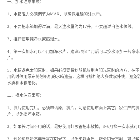
一、加水注意事项：
1、水箱阻力必须调节为MAX，以确保准确的注水量。
2、不要把水箱加得过满，最大注水量约为17升，不要超过白色水位线。
3、推荐使用纯净水或蒸馏水。
4、第一次加水可以不用加净水片，建议2到3个月后可以换水添加一片净水
片。
5、水箱避免太阳直射，如果必须要将划船机放到有阳光直射的地方，在不
用的时候用厚布将划船机的水箱遮盖，这样可抵挡绝大多数紫外线，避免
水质和水箱老化。
二、换水注意事项：
1、氯片使用完后，必须申请原厂氯片，切忌使用市面上其它厂家生产的氯
片，以免损坏水箱。
2、如果长时间不用的话，最好使用虹吸管把水放掉，3~6月换一次水就可
3、划船机尽量不要暴露在阳光下，以免影响水质，避免阳光直射，可以帮