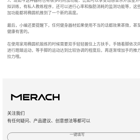
5、现如今这种器材也有很多的附加功能：比如可以享受动感音乐外加室外
拟训练，有私人教练程序，还可以进行心率和脂肪消耗的监测功能等，这
加功能都将椭圆机推到了一个新的高度。
最后，小编还要提醒下，任何健身器材如果使用不当的话都效果甚微，甚
健康有害的。
在使用家用椭圆机锻炼的时候需要双手轻轻握住上方扶手，手随着脚依次
进行蹬踏运动，等手脚的运动达到比较协调的程度后，再逐渐增加手的推
拉力哦。
关注我们
有任何疑问、产品建议、创意想法等都可以
一键填写