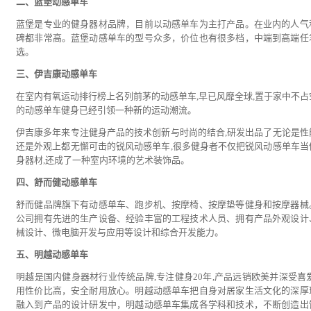
二、蓝堡动感单车
蓝堡是专业的健身器材品牌，目前以动感单车为主打产品。在业内的人气
碑都非常高。蓝堡动感单车的型号众多，价位也有很多档，中端到高端任
选。
三、伊吉康动感单车
在室内有氧运动排行榜上名列前茅的动感单车,早已风靡全球,置于家中不占
的动感单车健身已经引领一种新的运动潮流。
伊吉康多年来专注健身产品的技术创新与时尚的结合,研发出品了无论是性
还是外观上都无懈可击的锐风动感单车,很多健身者不仅把锐风动感单车当
身器材,还成了一种室内环境的艺术装饰品。
四、舒而健动感单车
舒而健品牌旗下有动感单车、跑步机、按摩椅、按摩垫等健身和按摩器械
公司拥有先进的生产设备、经验丰富的工程技术人员、拥有产品外观设计
械设计、微电脑开发与应用等设计和综合开发能力。
五、明越动感单车
明越是国内健身器材行业传统品牌,专注健身20年,产品远销欧美并深受喜爱
用性价比高，安全耐用放心。明越动感单车把自身对居家生活文化的深厚
融入到产品的设计研发中，明越动感单车集成各学科和技术，不断创造出