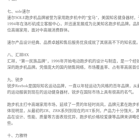
七、sole速尔
速尔SOLE跑步机品牌被誉为家用跑步机中的“宝马”，美国知名健身器材，
1994年在洛杉矶成立客服中心，并迅速发展成为北美知名跑步机品牌。品
位高端家用，面对中高端消费群体。
速尔产品设计经典、品质卓越和售后服务优良成就了其居高不下的知名度
八、汇祥HX
汇祥，“第一民族品牌”，1996年开始电动跑步机的设计与制造，是一个经
深的跑步机品牌。凭借庞大的国内销售网络，市场覆盖率、占有率高居首
九、锐步
锐步Reebok是国际知名运动品牌，一直以年轻运动为风格的百年品牌，从
的运动服装到现在的运动健身器材，锐步在国际市场上具有很高的名气。
跑步机主打中高端家用市场，延续了一贯的年轻时尚风，品牌元素在跑步
体现明显，从最初的ZR、ZRK系列到现在的JET系列，产品力十分强大，
品在设计、性能、质量等方面表现优异，跑步机价格较爱康等品牌来讲略
些。
十、力雅特