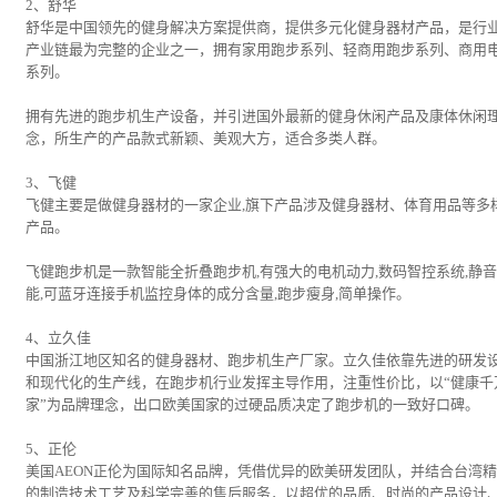
2、舒华
舒华是中国领先的健身解决方案提供商，提供多元化健身器材产品，是行
产业链最为完整的企业之一，拥有家用跑步系列、轻商用跑步系列、商用
系列。
拥有先进的跑步机生产设备，并引进国外最新的健身休闲产品及康体休闲
念，所生产的产品款式新颖、美观大方，适合多类人群。
3、飞健
飞健主要是做健身器材的一家企业,旗下产品涉及健身器材、体育用品等多
产品。
飞健跑步机是一款智能全折叠跑步机,有强大的电机动力,数码智控系统,静
能,可蓝牙连接手机监控身体的成分含量,跑步瘦身,简单操作。
4、立久佳
中国浙江地区知名的健身器材、跑步机生产厂家。立久佳依靠先进的研发
和现代化的生产线，在跑步机行业发挥主导作用，注重性价比，以“健康千
家”为品牌理念，出口欧美国家的过硬品质决定了跑步机的一致好口碑。
5、正伦
美国AEON正伦为国际知名品牌，凭借优异的欧美研发团队，并结合台湾
的制造技术工艺及科学完善的售后服务，以超优的品质、时尚的产品设计