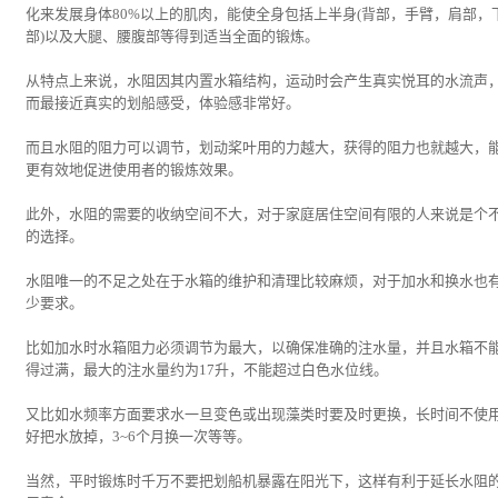
化来发展身体80%以上的肌肉，能使全身包括上半身(背部，手臂，肩部，
部)以及大腿、腰腹部等得到适当全面的锻炼。
从特点上来说，水阻因其内置水箱结构，运动时会产生真实悦耳的水流声
而最接近真实的划船感受，体验感非常好。
而且水阻的阻力可以调节，划动桨叶用的力越大，获得的阻力也就越大，
更有效地促进使用者的锻炼效果。
此外，水阻的需要的收纳空间不大，对于家庭居住空间有限的人来说是个
的选择。
水阻唯一的不足之处在于水箱的维护和清理比较麻烦，对于加水和换水也
少要求。
比如加水时水箱阻力必须调节为最大，以确保准确的注水量，并且水箱不
得过满，最大的注水量约为17升，不能超过白色水位线。
又比如水频率方面要求水一旦变色或出现藻类时要及时更换，长时间不使
好把水放掉，3~6个月换一次等等。
当然，平时锻炼时千万不要把划船机暴露在阳光下，这样有利于延长水阻