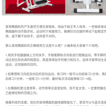
家用椭圆机的产生虽然方便在家锻炼，但由于缺乏专人指导，一些锻炼者
椭圆器材当作跑步机，运动时只有腿用力，胳膊仅仅在腿的带动下起稳定
用，或干脆不扶扶手，这样是不对的。
那么家用椭圆机的正确使用方法是什么呢？小编来给大家做个介绍吧。
1.用双手轻握器械上方的扶手，手随着脚依次向前进行蹬踏运动，等手脚
动达到比较协调的程度后，再逐渐增加手的推力和拉力，这样才能带动全
运动，达到锻炼的目的。
2.如果想练习向前及向后的双向运动，练习时一般可以向前练习3分钟，再
后练习3分钟，一组练习5~6分钟，最好每次活动能够练习3~4组。
3.在椭圆机要注意频率，动作频率应逐渐加快，但不宜太快，一定要把握
己能够控制的范围之内。
随着科技的发展，现在的家用椭圆机越来越智能化了，甚至可以与蓝牙连