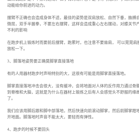
动能给你前进的动力。
摆臂不正确也会造成身体不适，最佳的姿势是双肩放松、自然下垂，胳膊
微屈，双手半握拳，不要左右摆臂，这样会造成重心左右摆动，对膝关节
不利的影响
在跑步机上锻炼时而要前后摆臂，跑累时，也注意不要耸肩， 可以晃晃肩
放松一下。
3、脚落地姿势要正确莫脚掌直接落地
有的人用器材跑步时声响特别的大，这很有可能是用脚掌直接落地。
脚掌直接落地冲击会很大，没有缓冲，会将地面对人体的反作用力通过骨
到脊椎和大脑，这就是为什么在器材上锻炼之后有人会感觉头不舒服的缘
了。
我们应该用脚后跟和脚中部落地，然后快速向前滚动脚掌，然后前脚掌蹬
开地面。脚落地时声音不能太大，要轻而有弹性。
4、跑步的时候不要回头