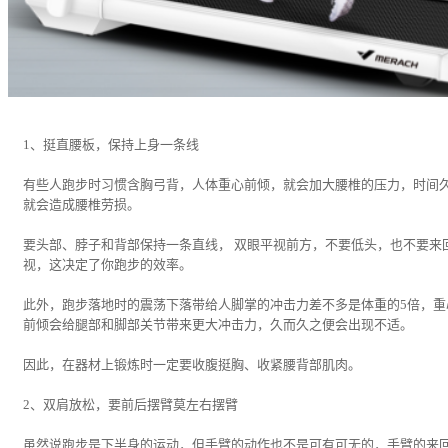
1、挺直腰板，保持上身一条线
有些人跑步时习惯含胸弓背，人体重心前倾，就会加大腰椎的压力，时间
就会造成腰椎劳损。
要头部、脖子和背部保持一条直线， 双眼平视前方，不要低头，也不要来
视，这决定了你跑步的效率。
此外，跑步落地时的震荡下落带给人脚掌的冲击力差不多是体重的5倍，重
前倾会给腿部和脚部关节带来更大冲击力，久而久之便会出现不适。
因此，在器材上锻炼时一定要收腹挺胸、收紧腰背部肌肉。
2、双肩放松，要前后摆臂莫左右摆臂
虽然说跑步是下半身的运动，但手臂的动作也不是可有可无的，手臂的来