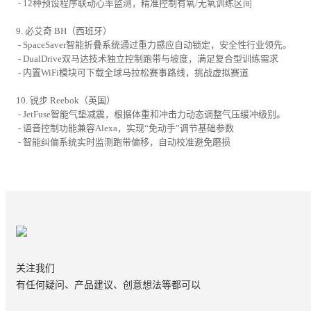
- 12种预设程序联动心率监测，精准控制有氧/无氧训练区间
9. 必艾奇 BH（西班牙）
- SpaceSaver智能折叠系统通过重力感应自动锁定，安全性行业领先。
- DualDrive双马达技术独立控制跑带与坡度，满足复合型训练需求
- 内置WiFi模块可下载全球马拉松赛事路线，挑战虚拟赛道
10. 锐步 Reebok（英国）
- JetFuse智能气垫减震，根据体重和冲击力动态调整气压缓冲级别。
- 语音控制功能兼容Alexa，实现“免动手”调节基础参数
- 智能纠偏系统实时监测跑带偏移，自动校准避免磨损
关注我们
有任何疑问、产品建议、创意想法等都可以