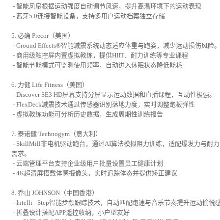
- 智能风扇根据运动强度自动调节风速，提升高温环境下的运动表现
- 蓝牙5.0连接智能设备，支持多用户运动档案独立存储
5. 必确 Precor（美国）
- Ground Effects®智能减震系统动态适应体重与跑姿，减少运动损伤风险
- 商用级触控屏内置虚拟教练，提供HIIT、耐力训练等专业课程
- 智能节能模式可监测使用频率，自动进入休眠状态降低能耗
6. 力健 Life Fitness（美国）
- Discover SE3 HD屏幕支持分屏显示运动数据和直播课程，互动性极强。
- FlexDeck减震技术通过传感器识别落地力度，实时调整跑板弹性
- 虚拟教练功能可分析历史数据，生成周期性训练报告
7. 泰诺健 Technogym（意大利）
- SkillMill非电机驱动跑台，通过AI算法模拟阻力训练，适配爆发力与耐
需求。
- 云端管理平台支持企业级用户批量设置员工健康计划
- 4K超清屏搭载体感摄像头，实时追踪体态并提供矫正建议
8. 乔山 JOHNSON（中国香港）
- Intelli - Step智能步频跟踪技术，自动匹配跑速与音乐节奏提升运动愉悦
- 折叠设计搭配APP遥控收纳，小户型友好