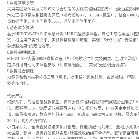
智能减震系统
采用与国家体育总局训练局联合研发的太极超临界缓震技术，通过缓震材
泡处理模拟高端跑鞋缓震原理（参考幻影X7、X5 ultra机型），结合4000+
员数据优化，实测回弹率65%，适配不同体重用户。
动态调参算法
基于HIIT/TABATA训练理念开发 MERIT超燃脂课程，自动生成心率区间
案，根据用户实时心率、步频调整速度和坡度，实现“15分钟训练=普通跑3
钟燃脂效果”的双倍效率。
课程-硬件联动
MERIT APP内置6000+直播课程（如《绝境求生》竞技闯关、全球实景跑
跑步机可自动同步课程参数（如坡度/速度），实现“无感调速调坡”。
数据融合训练
AI健身私教Mia能够根据用户需求，提供智能训练计划，覆盖减脂、塑形
复等多目标。
代表产品：
幻影系列：马拉松备战款机型，拥有太极超临界缓震较普通减震性能提升6
倍，回弹率65%，坡度调节最高可达12°电动扬升坡度，1.4M黄金步频加
道，四重降噪设计静音性能低于45dB，麦瑞克自研盘古无刷电机，最大承
300斤，电机终身质保。
小白犀系列：全折叠爬坡跑步机开创者，性能顶配一步到位，全地形模拟
大坡度，乾坤一键折叠使机器实现1秒高效收纳纯平全折叠。麦瑞克自研盘