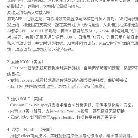
无刷电机，动力强劲。1~15KM/H速度搭配25挡调坡满足更高强度训练。
硅胶脚架，更稳固，大幅降低震感与噪音。
麦瑞克独有两大智能APP：
游戏APP：绝影之竞，首款增强实景虚拟马拉松在线多人游戏，AR跑马赛
家上线，和全国跑友实现一起在实景地形中激情竞速，从此告别枯燥和无
AI健身APP ：MERIT 超燃脂，拥有AI健身私教Mia，7*24小时候对用户进
对1指导，有氧+无氧类运动课程6000+，日活用户3万+，为百万用户量身
私人运动计划，并实时记录数据。AI智能阻力调节，Mia实时分析你的运
馈，动态调节运动强度保证科学有效。
2. 爱康 ICON（美国）
- iFit Coach智能系统可模拟全球实景路线，自动调节坡度和速度，适配不
练目标。
- 专利FlexSelect减震技术通过传感器动态调整缓冲强度，保护膝关节
- 商用级电机搭配智能温控，高强度运行仍保持低噪稳定
3. 速尔 SOLE（美国）
- Cushion Flex Whisper减震技术结合AI分析步频，提供定制化缓冲方案。
- 内置10.1英寸触屏，支持Netflix/Youtube投屏，娱乐健身无缝切换
- 云端训练计划可同步至Apple Health，数据跨平台管理更便捷
4. 诺德士 Nautilus（美国）
- 搭载Reflect镜面技术，实时投影跑步数据与动作指导，纠正错误姿势。