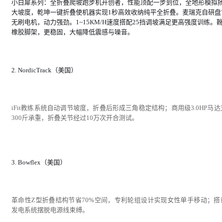
小白犀系列：全折叠爬坡跑步机开创者，性能顶配一步到位，全地形模拟
大坡度，乾坤一键折叠使机器实现1秒高效收纳纯平全折叠。麦瑞克自研盘
无刷电机，动力强劲。1~15KM/H速度搭配25挡调坡满足更高强度训练。
橡胶脚架，更稳固，大幅降低震感与噪音。
2. NordicTrack（美国）
iFit教练系统自动调节坡度，折叠后形成三角稳定结构；商用级3.0HP马
300斤承重，折叠关节经过10万次开合测试。
3. Bowflex（美国）
革命性Z型折叠结构节省70%空间，专利轮组设计实现女性单手移动；搭
发电系统摆脱电源线束缚。