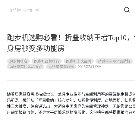
跑步机选购必看！折叠收纳王者Top10，
身房秒变多功能房
跑步机排名
跑步机品牌排行
跑步机十大品牌
动感单车那个品牌好
动感单车什么品牌好
动感单车排行榜
2025年5月12日
随着居家健身需求持续增长，兼具专业性能与空间利用率的高端跑步机成
场新宠。我们从「垂直收纳」核心功能，从折叠便利度、占地面积、结构
性三大维度，综合评选出十大适合中国家庭的空间管理神器。无论您是公
户需要极致收纳，还是大平层追求器材隐形化，这份榜单都将提供精准参