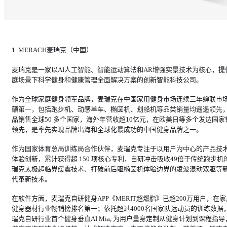
1. MERACH麦瑞克（中国）
麦瑞克是一家以AI人工智能、智能运动算法和AR增强实景技术为核心，提
庭场景下科学健身和健康管理全面解决方案的创新智能科技公司。
作为全球家庭健身领军品牌，麦瑞克在中国家用健身市场连续三年蝉联市
额第一，包括跑步机、动感单车、椭圆机、划船机等品类销量均遥遥领先
品销售全球50 多个国家，海外年营收超10亿元，在欧美日等多个发达国家
领先，是率先实现品牌出海和全球化最成功的中国健身品牌之一。
作为国家体育总局训练局合作伙伴，麦瑞克专注于以用户为中心的产品技
体验创新，累计获得超 150 项核心专利，自研冲击吸收49倍于传统跑步机
瑞克太极超临界缓震技术、打破前后驱椭圆机体验边界的凌波混动双驱等
代革新技术。
在软件方面，麦瑞克自研健身APP《MERIT超燃脂》已超200万用户，在家
健身器材行业畅销榜排名第一；依托超过4000名国家队运动员的训练数据
瑞克自研行业首个健身垂直AI Mia, 为用户量身定制从健身计划到课程指导