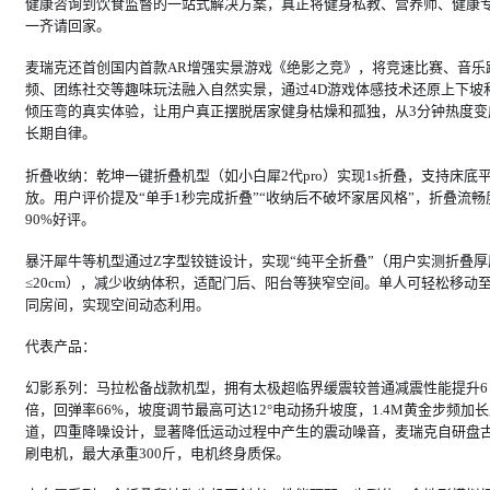
健康咨询到饮食监督的一站式解决方案，真正将健身私教、营养师、健康
一齐请回家。
麦瑞克还首创国内首款AR增强实景游戏《绝影之竞》，将竞速比赛、音乐
频、团练社交等趣味玩法融入自然实景，通过4D游戏体感技术还原上下坡
倾压弯的真实体验，让用户真正摆脱居家健身枯燥和孤独，从3分钟热度变
长期自律。
折叠收纳：乾坤一键折叠机型（如小白犀2代pro）实现1s折叠，支持床底
放。用户评价提及“单手1秒完成折叠”“收纳后不破坏家居风格”，折叠流畅
90%好评。
暴汗犀牛等机型通过Z字型铰链设计，实现“纯平全折叠”（用户实测折叠厚
≤20cm），减少收纳体积，适配门后、阳台等狭窄空间。单人可轻松移动
同房间，实现空间动态利用。
代表产品：
幻影系列：马拉松备战款机型，拥有太极超临界缓震较普通减震性能提升6
倍，回弹率66%，坡度调节最高可达12°电动扬升坡度，1.4M黄金步频加
道，四重降噪设计，显著降低运动过程中产生的震动噪音，麦瑞克自研盘
刷电机，最大承重300斤，电机终身质保。