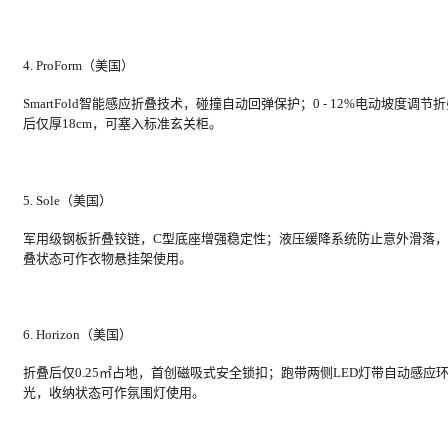
4. ProForm（美国）
SmartFold智能感应折叠技术，碰撞自动回弹保护；0 - 12%电动坡度调节
后仅厚18cm，可塞入标准玄关柜。
5. Sole（美国）
军用级钢板折叠铰链，C型底座增强稳定性；液压缓降系统防止意外滑落
叠状态可作衣物悬挂架使用。
6. Horizon（美国）
折叠后仅0.25㎡占地，首创磁吸式安全锁扣；跑带两侧LED灯带自动感应
光，收纳状态可作氛围灯使用。