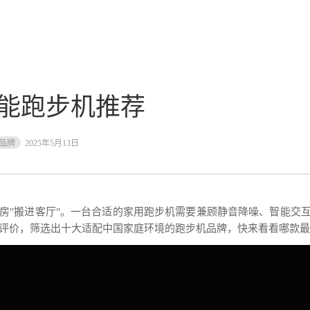
能跑步机推荐
品牌
2025年5月13日
房"搬进客厅"。一台合适的家用跑步机需要兼顾静音降噪、智能交
户评价，筛选出十大适配中国家庭环境的跑步机品牌，快来看看哪款