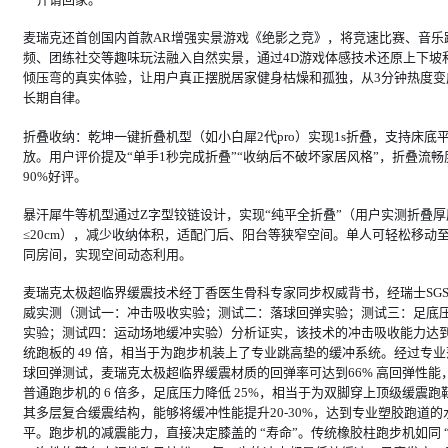
麦瑞克还首创国内首款AR增强实景游戏《绝影之竞》，将竞速比赛、音乐
频、团练社交等趣味玩法融入自然实景，通过4D游戏体感技术还原上下坡
倾压弯的真实体验，让用户真正摆脱居家健身枯燥和孤独，从3分钟热度变
长期自律。
折叠收纳：乾坤一键折叠机型（如小白犀2代pro）实现1s折叠，支持床底
放。用户评价提及“单手1秒完成折叠”“收纳后不破坏家居风格”，折叠流畅
90%好评。
暴汗犀牛等机型通过Z字型铰链设计，实现“纯平全折叠”（用户实测折叠厚
≤20cm），减少收纳体积，适配门后、阳台等狭窄空间。单人可轻松移动
同房间，实现空间动态利用。
麦瑞克太极超临界缓震技术经丁香医生骨科专家同步权威背书，经瑞士SG
威实测（测试一：冲击吸收实验；测试二：落球回弹实验；测试三：足底
实验；测试四：运动场地缓冲实验）分析证实，该技术的冲击吸收能力达
统跑板的 49 倍，相当于为跑步机装上了专业跳高垫的缓冲系统。经过专业
球回弹测试，麦瑞克太极超临界缓震材质的回弹率可达到66% 高回弹性能
普通跑步机的 6 倍多，足底压力降低 25%，相当于为双脚穿上顶级缓震跑
其多层复合缓震结构，能够将缓冲性能提升20-30%，达到专业塑胶跑道的
平。跑步机的减震能力，直接决定膝盖的 “寿命”。传统橡胶柱跑步机如同 