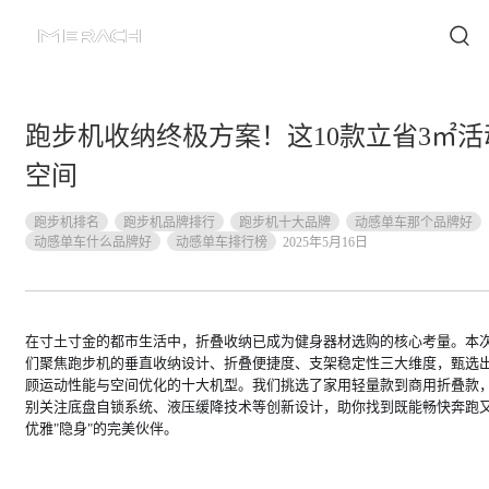
跑步机收纳终极方案！这10款立省3㎡活
空间
跑步机排名
跑步机品牌排行
跑步机十大品牌
动感单车那个品牌好
动感单车什么品牌好
动感单车排行榜
2025年5月16日
在寸土寸金的都市生活中，折叠收纳已成为健身器材选购的核心考量。本
们聚焦跑步机的垂直收纳设计、折叠便捷度、支架稳定性三大维度，甄选
顾运动性能与空间优化的十大机型。我们挑选了家用轻量款到商用折叠款
别关注底盘自锁系统、液压缓降技术等创新设计，助你找到既能畅快奔跑
优雅"隐身"的完美伙伴。