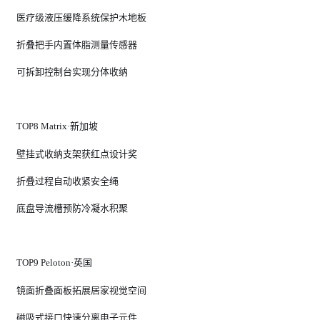
医疗级液压缓降系统保护木地板
折叠把手内置体脂测量传感器
可拆卸控制台实现分体收纳
TOP8 Matrix·新加坡
壁挂式收纳支架获红点设计奖
折叠过程自动收紧安全绳
底盘导流槽预防冷凝水积聚
TOP9 Peloton·英国
镜面折叠面板拓展居家视觉空间
磁吸式接口快速分离电子元件