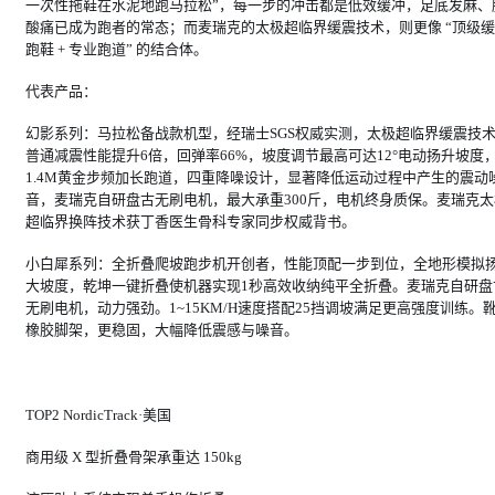
一次性拖鞋在水泥地跑马拉松”，每一步的冲击都是低效缓冲，足底发麻、
酸痛已成为跑者的常态；而麦瑞克的太极超临界缓震技术，则更像 “顶级
跑鞋 + 专业跑道” 的结合体。
代表产品：
幻影系列：马拉松备战款机型，经瑞士SGS权威实测，太极超临界缓震技
普通减震性能提升6倍，回弹率66%，坡度调节最高可达12°电动扬升坡度
1.4M黄金步频加长跑道，四重降噪设计，显著降低运动过程中产生的震动
音，麦瑞克自研盘古无刷电机，最大承重300斤，电机终身质保。麦瑞克太
超临界换阵技术获丁香医生骨科专家同步权威背书。
小白犀系列：全折叠爬坡跑步机开创者，性能顶配一步到位，全地形模拟
大坡度，乾坤一键折叠使机器实现1秒高效收纳纯平全折叠。麦瑞克自研盘
无刷电机，动力强劲。1~15KM/H速度搭配25挡调坡满足更高强度训练。
橡胶脚架，更稳固，大幅降低震感与噪音。
TOP2 NordicTrack·美国
商用级 X 型折叠骨架承重达 150kg