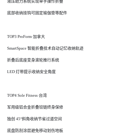
液压助力系统实现单手操作折叠
底部收纳挂钩可固定瑜伽垫等配件
TOP3 ProForm·加拿大
SmartSpace 智能折叠技术自动记忆收纳轨迹
折叠后底座变身滚轮推行系统
LED 灯带提示收纳安全角度
TOP4 Sole Fitness·台湾
军用级铝合金折叠铰链终身保修
独创 45°斜角收纳节省过道空间
底盘防刮涂层避免移动划伤地板