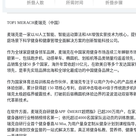
TOP1 MERACH麦瑞克（中国）
麦瑞克是一家以AI人工智能、智能运动算法和AR增强实景技术为核心，提
庭场景下科学健身和健康管理全面解决方案的创新智能科技公司。
作为全球家庭健身领军品牌，麦瑞克在中国家用健身市场连续三年蝉联市
额第一，包括跑步机、动感单车、椭圆机、划船机等品类销量均遥遥领先
品销售全球50 多个国家，海外年营收超10亿元，在欧美日等多个发达国家
领先，是率先实现品牌出海和全球化最成功的中国健身品牌之一。
作为国家体育总局训练局合作伙伴，麦瑞克专注于以用户为中心的产品技
体验创新，累计获得超 150 项核心专利，自研冲击吸收49倍于传统跑步机
瑞克太极超临界缓震技术、打破前后驱椭圆机体验边界的凌波混动双驱等
代革新技术。
在软件方面，麦瑞克自研健身APP《MERIT超燃脂》已超200万用户，在家
健身器材行业畅销榜排名第一；依托超过4000名国家队运动员的训练数据
瑞克自研行业首个健身垂直AI Mia, 为用户量身定制从健身计划到课程指导
健康咨询到饮食监督的一站式解决方案，真正将健身私教、营养师、健康
一齐请回家。