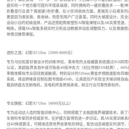
庭任何一个地方都可提升环境高级感，同时拥有的一键折叠技术——乾坤
折叠是行业首个真按键1秒折叠，在小空间收纳方面，麦瑞克小白犀系列
更是因为易安装、易收纳，而受到用户广泛喜爱。同时大坡度设计，完全
运动小白的初级选择，产品还搭配爬坡塑形AI智能课程以及AR实景竞速，
畅炼。搭载Mia智能系统实时分析运动数据并动态调整阻力，以及根据用
体情况推荐课程。
进阶之选：幻影X5 Ultra（2000-4000元）
专为马拉松爱好者设计的训练伴侣，革命性的太极缓震系统通过SGS四项
认证，其超临界发泡中底可吸收49倍冲击力（对比传统EVA材质），66%
率精准模拟专业田径跑道触感。特别设计的520mm黄金步频跑道配合四维
系统，将运转噪音控制在图书馆级45dB，让高层住户实现全天候训练自由
载自研盘古无刷电机，且电机终身质保承诺，树立行业可靠性新标杆。
专业旗舰：幻影X7 Ultra（4000元以上）
专为运动达人造的智能训练中心，同样搭载了太极超临界缓震技术，获丁
生骨科专家同步权威背书，在护膝方面得到进一步印证。其AR实景训练系
过4D体感算法，可精准还原世界收录地形特征，配合动态坡度实时调节，