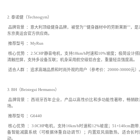
2. 泰诺健（Technogym）
品牌背景 ：意大利顶级健身品牌，被誉为""健身器材中的劳斯莱斯""，是2
东京奥运会官方供应商。
推荐型号 ：MyRun
核心优势 ：2.5CHP静音电机，支持18km/h时速和10%坡度；极简设计
清触控屏，支持多设备互联；机身采用航空级铝合金，重量轻且强度高。
适合人群 ：追求高端品质和时尚外观的用户（参考价：20000-30000元）
3. BH（Beistegui Hermanos）
品牌背景 ：西班牙百年企业，产品以高性价比和多功能性著称，畅销欧
场。
推荐型号 ：G6440
核心优势 ：3.0CHP电机，支持16km/h时速和12%坡度；51×140cm跑
备智能减震系统（可根据体重自动调节）；内置双风扇散热，适合长时
动。