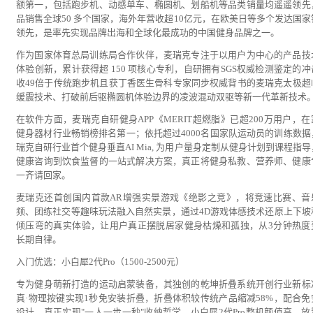
额第一，包括跑步机、动感单车、椭圆机、划船机等品类销量均遥遥领先
品销售全球50 多个国家，海外年营收超10亿元，在欧美日等多个发达国家
领先，是率先实现品牌出海和全球化最成功的中国健身品牌之一。
作为国家体育总局训练局合作伙伴，麦瑞克专注于以用户为中心的产品技
体验创新，累计获得超 150 项核心专利，自研拥有SGS权威检测鉴定的冲
收49倍于传统跑步机且获丁香医生骨科专家同步权威背书的麦瑞克太极超
缓震技术、打破前后驱椭圆机体验边界的凌波混动双驱等新一代革新技术
在软件方面，麦瑞克自研健身APP《MERIT超燃脂》已超200万用户，在
健身器材行业畅销榜排名第一；依托超过4000名国家队运动员的训练数据
瑞克自研行业首个健身垂直AI Mia, 为用户量身定制从健身计划到课程指
健康咨询到饮食监督的一站式解决方案，真正将健身私教、营养师、健康
一齐请回家。
麦瑞克还首创国内首款AR增强实景游戏《绝影之竞》，将竞速比赛、音
频、团练社交等趣味玩法融入自然实景，通过4D游戏体感技术还原上下坡
倾压弯的真实体验，让用户真正摆脱居家健身枯燥和孤独，从3分钟热度
长期自律。
入门优选：小白犀2代Pro（1500-2500元）
专为健身萌新打造的运动启蒙装备，其独创的乾坤折叠系统开创行业新标
真·物理按键实现1秒免安装折叠，折叠体积较传统产品缩减58%，配合免
设计，真正实现"一人一步一秒"收纳哲学。小白犀2代Pro整机颜值高，放