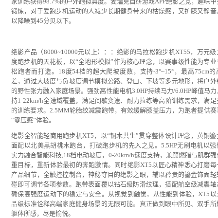
家训练获得98.7%的户外跑拟真度。麦瑞克自研游戏APP绝影之竞，趣味中
锻炼，对于爱跑步机运动的人减少长期健身带来的枯燥感，又护膝又静音
以降噪到45分贝以下。
绝影产品（8000~10000元以上）：：绝影的马拉松跑步机XT55，万元
度跑步机的天花板，以“全地形模拟”作为核心理念，以赛事级性能为专业
松跑者而打造。18度54档的超大爬坡度数，支持-3°~15°，最高75cm
差，通过大坡度与负坡度调节模拟公路、登山、下坡等多元地形，将户外
的野性张力融入家庭场景。强劲高性能电机3.0HP持续马力/6.0HP峰值马
持1-22km/h全速域覆盖，满足间歇变速、耐力拉练等高阶训练需求，满足
的训练要求。2.5MM轮胎纹减震跑带，有效缓解膝盖压力，为跑者提供赛
“零压感”体验。
绝影全智能轻商用跑步机XT5，以“铜木共生”贯穿整体设计理念，黄铜鎏
面配以北美黑胡桃木跑台，打破跑步机的先入之见。5.5HP无刷电机以强
实力融合智能科技,18档电动坡度，0-20km/h速度支持，兼顾燃脂与肌群
重目标，重新体验最初的奔跑激情。同时绝影XT5以匠心精神悉心打磨每
产品细节，全触控控制台，神秘夺目的绝影之眼，辅以矜贵的鎏金饰面轻
碰即可调节各项参数。跑带表面覆以钻石级防滑纹理，搭配航空级减震轴
确保高强度运动下的稳定与安全。从视觉到触觉，从性能到体验，XT5以
品级标准诠释高端家庭健身场景的无限可能。真正做到眼中所见、双手所
躯体所感，尽是愉悦。