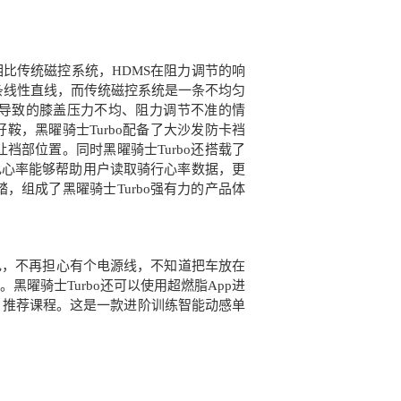
比传统磁控系统，HDMS在阻力调节的响
一条线性直线，而传统磁控系统是一条不均匀
匀导致的膝盖压力不均、阻力调节不准的情
鞍，黑曜骑士Turbo配备了大沙发防卡裆
裆部位置。同时黑曜骑士Turbo还搭载了
电心率能够帮助用户读取骑行心率数据，更
组成了黑曜骑士Turbo强有力的产品体
电，不再担心有个电源线，不知道把车放在
曜骑士Turbo还可以使用超燃脂App进
据，推荐课程。这是一款进阶训练智能动感单