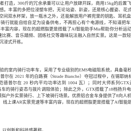
者打造，300斤的冗余承重可以让用户放肆开踩，商用15kg的后
感。丰富的多把位浸塑车把，无论站姿、趴姿，还是核心握姿、花
空间双水杯架，放一瓶水之外，还能解放用户裤兜里的钥匙、耳机盒
着骑行就能自给自足为设备供电，不再担心有个电源线，不知道把车
等丰富内容，现在的超燃脂更是搭载了AI智能助手Mia帮助你分析
速比赛、音乐踏频、团练社交等趣味玩法融入自然实景。这是一款
沉浸式开练。
）
体验的室内骑行功率车，采用了专业级别的EMS电磁阻系统，具备毫
2021 年的白路赛（Strade Bianche）夺冠过程中，在锡耶纳标志性的
普尔在 20 秒内平均功率达到 1004 瓦）；同时大师系列GTX还
户外公路车的骑行姿态与拨片调阻体验；除此之外，GTX搭载了±8档扬
模拟户外实景骑行、上下坡骑行场景。优质铝合金车身提供了8向人
课、线上课AR实景竞速等丰富内容，现在的超燃脂更是搭载了AI智能
品牌，以创新和科技感著称。