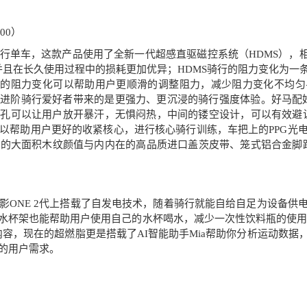
00）
行单车，这款产品使用了全新一代超感直驱磁控系统（HDMS），相
，并且在长久使用过程中的损耗更加优异；HDMS骑行的阻力变化为
性的阻力变化可以帮助用户更顺滑的调整阻力，减少阻力变化不均
，为进阶骑行爱好者带来的是更强力、更沉浸的骑行强度体验。好马配好
气孔可以让用户放开暴汗，无惧闷热，中间的镂空设计，可以有效避让
以帮助用户更好的收紧核心，进行核心骑行训练，车把上的PPG光
的大面积木纹颜值与内内在的高品质进口盖茨皮带、笼式铝合金脚踏，
影ONE 2代上搭载了自发电技术，随着骑行就能自给自足为设备供
杯架也能帮助用户使用自己的水杯喝水，减少一次性饮料瓶的使用。黑
内容，现在的超燃脂更是搭载了AI智能助手Mia帮助你分析运动数
的用户需求。