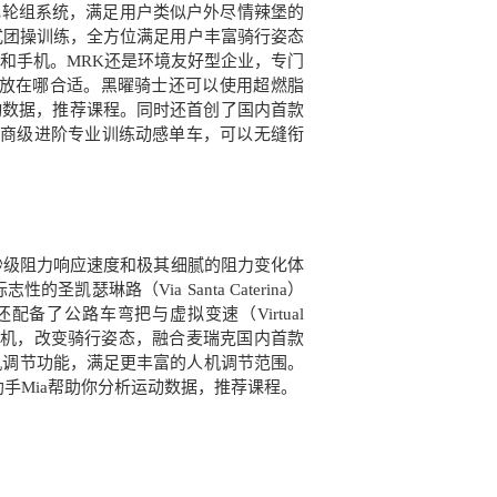
置飞轮组系统，满足用户类似户外尽情辣堡的
式团操训练，全方位满足用户丰富骑行姿态
和手机。MRK还是环境友好型企业，专门
放在哪合适。黑曜骑士还可以使用超燃脂
运动数据，推荐课程。同时还首创了国内首款
轻商级进阶专业训练动感单车，可以无缝衔
秒级阻力响应速度和极其细腻的阻力变化体
圣凯瑟琳路（Via Santa Caterina）
配备了公路车弯把与虚拟变速（Virtual
升电机，改变骑行姿态，融合麦瑞克国内首款
机调节功能，满足更丰富的人机调节范围。
助手Mia帮助你分析运动数据，推荐课程。