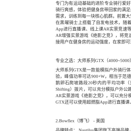
专门为有运动基础的进阶专业骑行爱好
骑行爽感，体验把健身房带回家的满足
需求，训练到每一块核心肌群。前置大
在黑曜骑士上搭载了自发电技术，随
App进行直播课、线上课AR实景竞速
AR增强实景游戏《绝影之竞》，将竞
接用户在健身房的运动强度，在家即可
专业之选：大师系列GTX（4000~5000
大师系列GTX是一款能模拟户外骑行
验，峰值功率可达900+W，相当于范德普尔在 
鹅卵石爬坡路段20秒内的平均功率（范德
Shifting）拨片，可以充分模拟
AR实景游戏《绝影之竞》，可以充分
GTX还可以使用超燃脂App进行直播
2.Bowflex（博飞） - 美国
品牌特点： Nautilus集团旗下高端