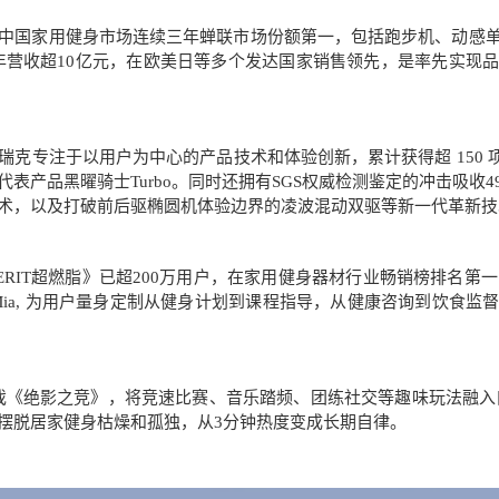
中国家用健身市场连续三年蝉联市场份额第一，包括跑步机、动感
外年营收超10亿元，在欧美日等多个发达国家销售领先，是率先实现
克专注于以用户为中心的产品技术和体验创新，累计获得超 150 
表产品黑曜骑士Turbo。同时还拥有SGS权威检测鉴定的冲击吸收
术，以及打破前后驱椭圆机体验边界的凌波混动双驱等新一代革新技
ERIT超燃脂》已超200万用户，在家用健身器材行业畅销榜排名第一
Mia, 为用户量身定制从健身计划到课程指导，从健康咨询到饮食
戏《绝影之竞》，将竞速比赛、音乐踏频、团练社交等趣味玩法融入
摆脱居家健身枯燥和孤独，从3分钟热度变成长期自律。