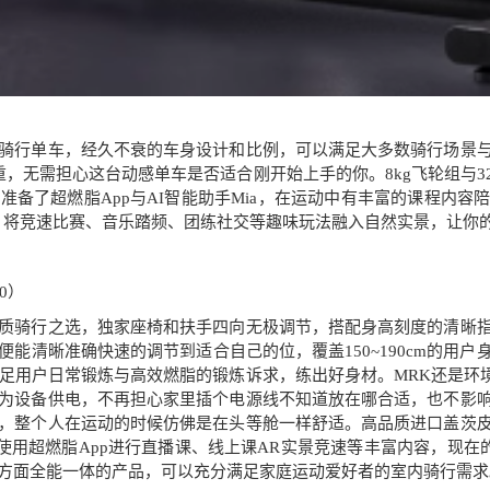
骑行单车，经久不衰的车身设计和比例，可以满足大多数骑行场景
重，无需担心这台动感单车是否适合刚开始上手的你。8kg飞轮组与
准备了超燃脂App与AI智能助手Mia，在运动中有丰富的课程内
，将竞速比赛、音乐踏频、团练社交等趣味玩法融入自然实景，让你
0）
质骑行之选，独家座椅和扶手四向无极调节，搭配身高刻度的清晰
能清晰准确快速的调节到适合自己的位，覆盖150~190cm的用
满足用户日常锻炼与高效燃脂的锻炼诉求，练出好身材。MRK还是环境
为设备供电，不再担心家里插个电源线不知道放在哪合适，也不影
，整个人在运动的时候仿佛是在头等舱一样舒适。高品质进口盖茨
可以使用超燃脂App进行直播课、线上课AR实景竞速等丰富内容，现在
方面全能一体的产品，可以充分满足家庭运动爱好者的室内骑行需求