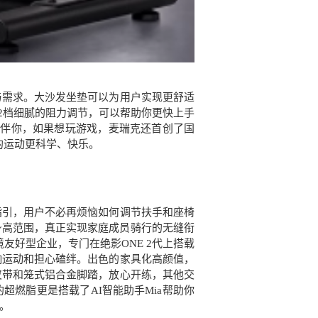
与需求。大沙发坐垫可以为用户实现更舒适
32档细腻的阻力调节，可以帮助你更快上手
容陪伴你，如果想玩游戏，麦瑞克还首创了国
的运动更科学、快乐。
指引，用户不必再烦恼如何调节扶手和座椅
户身高范围，真正实现家庭成员骑行的无缝衔
友好型企业，专门在绝影ONE 2代上搭载
响运动和担心磕绊。出色的家具化高颜值，
皮带和笼式铝合金脚踏，放心开练，其他交
的超燃脂更是搭载了AI智能助手Mia帮助你
。