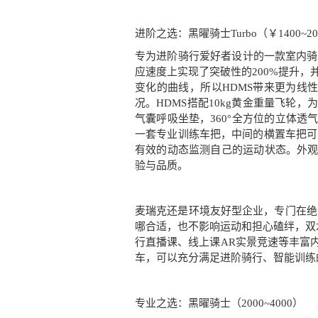
进阶之选：黑曜骑士Turbo（￥1400~20
专为进阶骑行爱好者设计的一款室内骑
应速度上实现了突破性的200%提升
变化的曲线，所以HDMS带来更为线
况。HDMS搭配10kg黄金重量飞轮
气囊呼吸坐垫，360°全方位的立体透
一套专业训练车把，中间的横置车把可
有效的动态监测自己的运动状态。外观
验与品质。
麦瑞克还是环境友好型企业，专门在绝
哪合适，也不影响运动和担心磕绊，双水
行直播课、线上课AR实景竞速等丰富
车，可以充分满足进阶骑行、智能训练
专业之选：黑曜骑士（2000~4000）