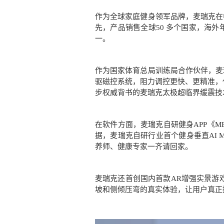
作为全球家庭健身领军品牌，麦瑞克在
先，产品销售全球50 多个国家，海
一。
作为国家体育总局训练局合作伙伴，麦瑞
驱磁控系统，阻力调控更快、更精准，代
步权威背书的麦瑞克太极超临界缓震技
在软件方面，麦瑞克自研健身APP《M
据，麦瑞克自研行业首个健身垂直AI 
养师、健康专家一齐请回家。
麦瑞克还首创国内首款AR增强实景游
坡和侧倾压弯的真实体验，让用户真正