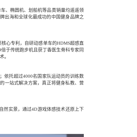
单车、椭圆机、划船机等品类销量均遥遥领
品牌出海和全球化最成功的中国健身品牌之
项核心专利，自研动感单车的HDMS超感直
49倍于传统跑步机且获丁香医生骨科专家同
术。
；依托超过4000名国家队运动员的训练数
监督的一站式解决方案，真正将健身私教、营
自然实景，通过4D游戏体感技术还原上下