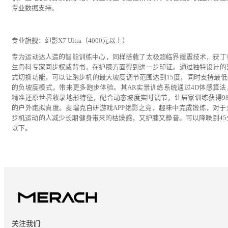
专业数据支持。
专业旗舰：幻影X7 Ultra（4000元以上）
专为运动达人造的智能训练中心，同样搭载了太极超临界缓震技术，获丁
生骨科专家同步权威背书，在护膝方面得到进一步印证。通过独特设计的
式切换功能，可以让跑步机的最大坡度调节范围达到15度，同时支持最低-
的负坡度模式，带来更多跑步体验。其AR实景训练系统通过4D体感算法
精准还原世界收录地形特征，配合动态坡度实时调节，让居家训练获得98.
的户外跑拟真度。麦瑞克自研游戏APP绝影之竞，趣味中完成锻炼，对于
步机运动的人减少长期健身带来的枯燥感，又护膝又静音。可以降噪到45
以下。
关注我们