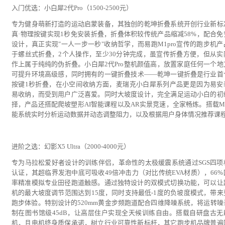
入门优选：小白犀2代Pro（1500-2500元）
专为健身萌新打造的运动启蒙装备，其独创的乾坤折叠系统开创行业新标
真·物理按键实现1秒免安装折叠，折叠体积较传统产品缩减58%，配合免
设计，真正实现"一人一步一秒"收纳哲学，而易跑M1pro宣传的跑步机产
于螺丝式折叠，2个人操作，至少30分钟完成，虽宣传折叠方便，但从实
作上属于纯纯的伪折叠。小白犀2代Pro整机颜值高，放置家庭任何一个地
可提升环境高级感，同时拥有的一键折叠技术——乾坤一键折叠是行业首
按键1秒折叠，在小空间收纳方面，麦瑞克小白犀系列产品更是因为易安
易收纳，而受到用户广泛喜爱。同时大坡度设计，完全满足运动小白的初
择，产品还搭配爬坡塑形AI智能课程以及AR实景竞速，全家畅炼。搭载Mi
能系统实时分析运动数据并动态调整阻力，以及根据用户身体情况推荐课
进阶之选：幻影X5 Ultra（2000-4000元）
专为马拉松爱好者设计的训练伴侣，革命性的太极缓震系统通过SGS四项
认证，其超临界发泡中底可吸收49倍冲击力（对比传统EVA材质），66%
率精准模拟专业田径跑道触感。通过独特设计的双模式切换功能，可以让
机的最大坡度调节范围达到15度，同时支持最低-1度的负坡度模式，带来
跑步体验。特别设计的520mm黄金步频跑道配合四维降噪系统，将运转噪
制在图书馆级45dB，让高层住户实现全天候训练自由。搭载自研盘古无
机，且电机终身质保承诺，树立行业可靠性新标杆，其它跑步机品牌普遍