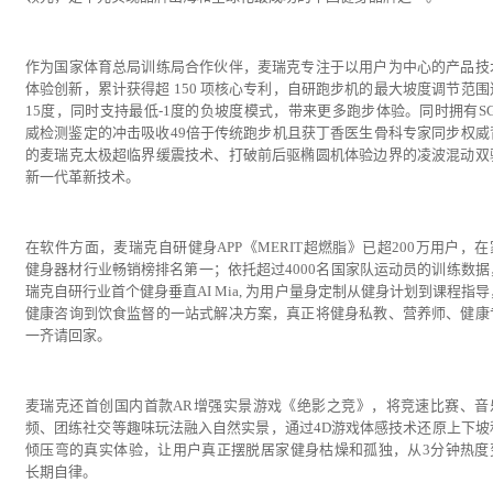
作为国家体育总局训练局合作伙伴，麦瑞克专注于以用户为中心的产品技
体验创新，累计获得超 150 项核心专利，自研
跑步机的最大坡度调节范围
15度，同时支持最低-1度的负坡度模式，带来更多跑步体验。同时
拥有S
威检测鉴定的冲击吸收49倍于传统跑步机且获丁香医生骨科专家同步权威
的麦瑞克太极超临界缓震技术、打破前后驱椭圆机体验边界的凌波混动双
新一代革新技术。
在软件方面，麦瑞克自研健身APP《MERIT超燃脂》已超200万用户，在
健身器材行业畅销榜排名第一；依托超过4000名国家队运动员的训练数据
瑞克自研行业首个健身垂直AI Mia, 为用户量身定制从健身计划到课程指
健康咨询到饮食监督的一站式解决方案，真正将健身私教、营养师、健康
一齐请回家。
麦瑞克还首创国内首款AR增强实景游戏《绝影之竞》，将竞速比赛、音
频、团练社交等趣味玩法融入自然实景，通过4D游戏体感技术还原上下坡
倾压弯的真实体验，让用户真正摆脱居家健身枯燥和孤独，从3分钟热度
长期自律。