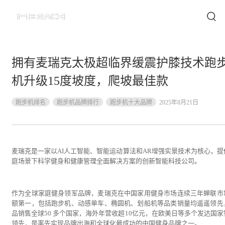
拥有麦瑞克太极超临界缓震护膝技术跑
机升级15度坡度，爬坡最佳款
跑步机排名
跑步机品牌排行
跑步机十大品牌
2025年8月21日
麦瑞克是一家以AI人工智能、智能运动算法和AR增强实景技术为核心，提
庭场景下科学健身和健康管理全面解决方案的创新智能科技公司。
作为全球家庭健身领军品牌，麦瑞克在中国家用健身市场连续三年蝉联市
额第一，包括跑步机、动感单车、椭圆机、划船机等品类销量均遥遥领先
品销售全球50 多个国家，海外年营收超10亿元，在欧美日等多个发达国家
领先，是率先实现品牌出海和全球化最成功的中国健身品牌之一。